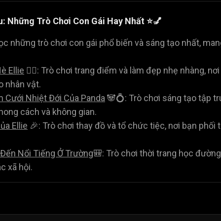
: Những Trò Chơi Con Gái Hay Nhất ⭐💅
ọc những trò chơi con gái phổ biến và sáng tạo nhất, mang 
è Ellie
💆‍♀️: Trò chơi trang điểm và làm đẹp nhẹ nhàng, n
o nhân vật.
 Cưới Nhiệt Đới Của Panda
🐼💍: Trò chơi sáng tạo tập t
phong cách và không gian.
a Ellie
🎉: Trò chơi thay đồ và tổ chức tiệc, nơi bạn phố
Đến Nổi Tiếng Ở Trường
🎒: Trò chơi thời trang học đườn
c xã hội.