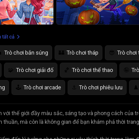
 tất cả
Trò chơi bắn súng
Trò chơi tháp
Trò chơi

🏰
😎
Trò chơi giải đố
Trò chơi thể thao
Trò
🧩
🏀
🤪
ng
Trò chơi arcade
Trò chơi phiêu lưu
🕹️
⚓
♟️
trò chơi IQ
Trò chơi mô phỏng cuộc sống
💡
🌱
ới thế giới đầy màu sắc, sáng tạo và phong cách của trò 
ơn thuần, mà còn là không gian để bạn khám phá thời trang,
Trò chơi bài
Trò chơi cảnh sát
Trò ch
♠️
👮
🧮