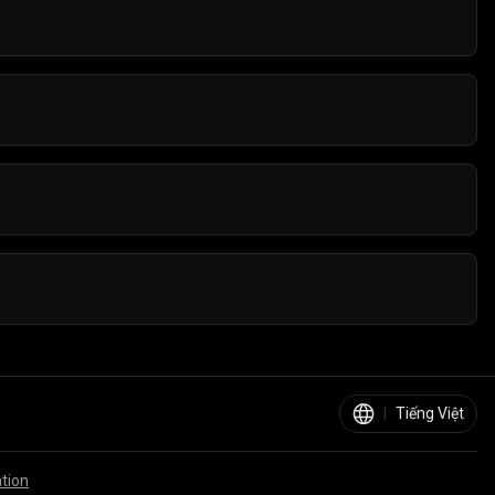
. Một số lựa chọn được yêu thích gồm:
ần cài đặt hay tải về bất kỳ tệp nào.
 ký hay thanh toán.
n và nội dung tích cực, rất phù hợp cho trẻ em.
|
Tiếng Việt
ation