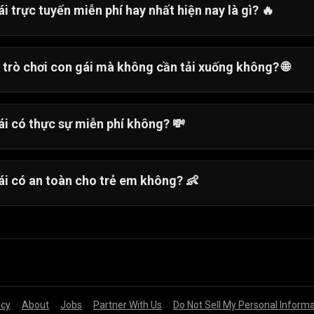
i trực tuyến miễn phí hay nhất hiện nay là gì? 🔥
rò chơi con gái miễn phí với nội dung sáng tạo và dễ chơi
ách Đến Nổi Tiếng Ở Trường
🎒
i trò chơi con gái mà không cần tải xuống không? 🌐
n Của Ellie
🎉
hơi trò chơi con gái trực tiếp trên trình duyệt mà không c
ong Cách
👗
ái có thực sự miễn phí không? 💸
chơi con gái đều có thể chơi miễn phí, không yêu cầu đăng
ái có an toàn cho trẻ em không? 👶
i được thiết kế với hình ảnh thân thiện, điều khiển đơn giả
icy
About
Jobs
Partner With Us
Do Not Sell My Personal Inform