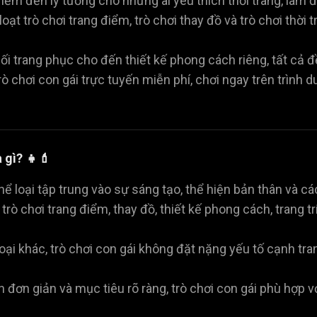
 điểm đến lý tưởng cho những ai yêu thích thời trang, làm
Trò chơi về động vật
Trò chơi bóng đá
🐴
⚽
ạt trò chơi trang điểm, trò chơi thay đồ và trò chơi thời t
i trang phục cho đến thiết kế phong cách riêng, tất cả 
 chơi con gái trực tuyến miễn phí, chơi ngay trên trình d
 gì? 👧💄
 thể loại tập trung vào sự sáng tạo, thể hiện bản thân và 
 trò chơi trang điểm, thay đồ, thiết kế phong cách, trang
loại khác, trò chơi con gái không đặt nặng yếu tố cạnh t
đơn giản và mục tiêu rõ ràng, trò chơi con gái phù hợp với