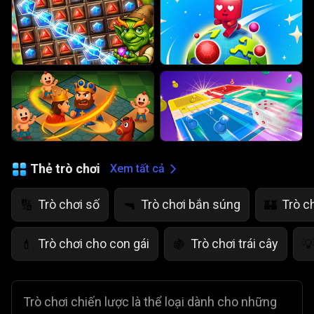
Thẻ trò chơi
Xem tất cả
Trò chơi số
Trò chơi bắn súng
Trò c
🔢
🔫
🏰
Trò chơi cho con gái
Trò chơi trái cây
💄
🍇

Trò chơi chiến lược là thể loại dành cho những