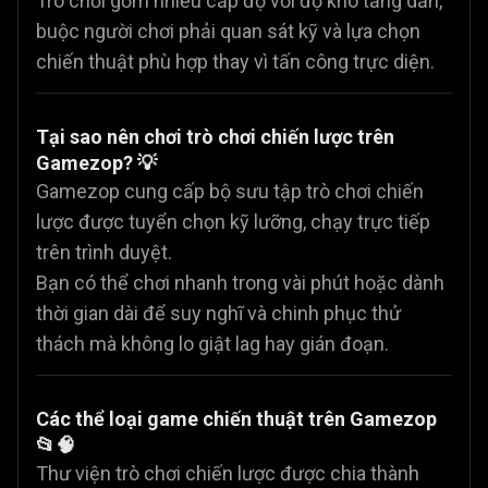
Trò chơi gồm nhiều cấp độ với độ khó tăng dần,
buộc người chơi phải quan sát kỹ và lựa chọn
chiến thuật phù hợp thay vì tấn công trực diện.
Tại sao nên chơi trò chơi chiến lược trên
Gamezop? 💡
Gamezop cung cấp bộ sưu tập trò chơi chiến
lược được tuyển chọn kỹ lưỡng, chạy trực tiếp
trên trình duyệt.
Bạn có thể chơi nhanh trong vài phút hoặc dành
thời gian dài để suy nghĩ và chinh phục thử
thách mà không lo giật lag hay gián đoạn.
Các thể loại game chiến thuật trên Gamezop
📂🧠
Thư viện trò chơi chiến lược được chia thành