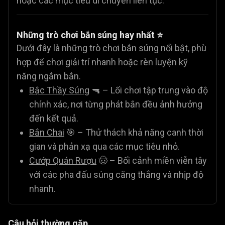
hoặc các mục tiêu di chuyển liên tục.
Những trò chơi bắn súng hay nhất ⭐
Dưới đây là những trò chơi bắn súng nổi bật, phù
hợp để chơi giải trí nhanh hoặc rèn luyện kỹ
năng ngắm bắn.
Bậc Thầy Súng
🔫 – Lối chơi tập trung vào độ
chính xác, nơi từng phát bắn đều ảnh hưởng
đến kết quả.
Bắn Chai
🎯 – Thử thách khả năng canh thời
gian và phản xạ qua các mục tiêu nhỏ.
Cướp Quán Rượu
🤠 – Bối cảnh miền viễn tây
với các pha đấu súng căng thẳng và nhịp độ
nhanh.
Câu hỏi thường gặp