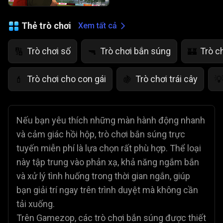
Thẻ trò chơi
Xem tất cả
Trò chơi số
Trò chơi bắn súng
Trò c
🔢
🔫
🏰
Trò chơi cho con gái
Trò chơi trái cây
💄
🍇

Nếu bạn yêu thích những màn hành động nhanh
và cảm giác hồi hộp, trò chơi bắn súng trực
tuyến miễn phí là lựa chọn rất phù hợp. Thể loại
này tập trung vào phản xạ, khả năng ngắm bắn
và xử lý tình huống trong thời gian ngắn, giúp
bạn giải trí ngay trên trình duyệt mà không cần
tải xuống.
Trên Gamezop, các trò chơi bắn súng được thiết