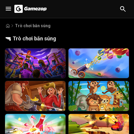
Trò chơi bắn súng
🔫
Trò chơi bắn súng