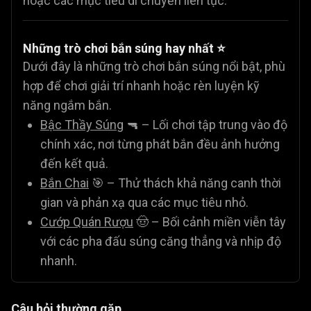
hoặc các mục tiêu di chuyển liên tục.
Những trò chơi bắn súng hay nhất ⭐
Dưới đây là những trò chơi bắn súng nổi bật, phù
hợp để chơi giải trí nhanh hoặc rèn luyện kỹ
năng ngắm bắn.
Bậc Thầy Súng
🔫 – Lối chơi tập trung vào độ
chính xác, nơi từng phát bắn đều ảnh hưởng
đến kết quả.
Bắn Chai
🎯 – Thử thách khả năng canh thời
gian và phản xạ qua các mục tiêu nhỏ.
Cướp Quán Rượu
🤠 – Bối cảnh miền viễn tây
với các pha đấu súng căng thẳng và nhịp độ
nhanh.
Câu hỏi thường gặp