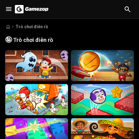
Trò chơi điên rồ
🤪
Trò chơi điên rồ