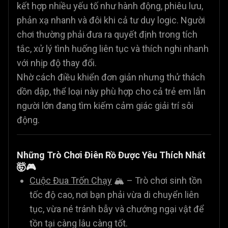
kết hợp nhiều yếu tố như hành động, phiêu lưu,
phản xạ nhanh và đôi khi cả tư duy logic. Người
chơi thường phải đưa ra quyết định trong tích
tắc, xử lý tình huống liên tục và thích nghi nhanh
với nhịp độ thay đổi.
Nhờ cách điều khiển đơn giản nhưng thử thách
dồn dập, thể loại này phù hợp cho cả trẻ em lẫn
người lớn đang tìm kiếm cảm giác giải trí sôi
động.
Những Trò Chơi Điên Rồ Được Yêu Thích Nhất
🤯🎮
Cuộc Đua Trốn Chạy
🏔️ – Trò chơi sinh tồn
tốc độ cao, nơi bạn phải vừa di chuyển liên
tục, vừa né tránh bẫy và chướng ngại vật để
tồn tại càng lâu càng tốt.