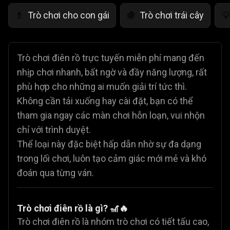
Trò chơi cho con gái
Trò chơi trái cây
💄
🍇

Trò chơi điên rồ trực tuyến miễn phí mang đến
nhịp chơi nhanh, bất ngờ và đầy năng lượng, rất
phù hợp cho những ai muốn giải trí tức thì.
Không cần tải xuống hay cài đặt, bạn có thể
tham gia ngay các màn chơi hỗn loạn, vui nhộn
chỉ với trình duyệt.
Thể loại này đặc biệt hấp dẫn nhờ sự đa dạng
trong lối chơi, luôn tạo cảm giác mới mẻ và khó
đoán qua từng ván.
Trò chơi điên rồ là gì? 🎢🔥
Trò chơi điên rồ là nhóm trò chơi có tiết tấu cao,