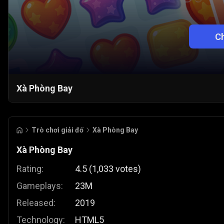
Ch
Xà Phòng Bay
Trò chơi giải đố
Xà Phòng Bay
Xà Phòng Bay
Rating:
4.5
(
1,033
votes
)
Gameplays:
23M
Released:
2019
Technology:
HTML5