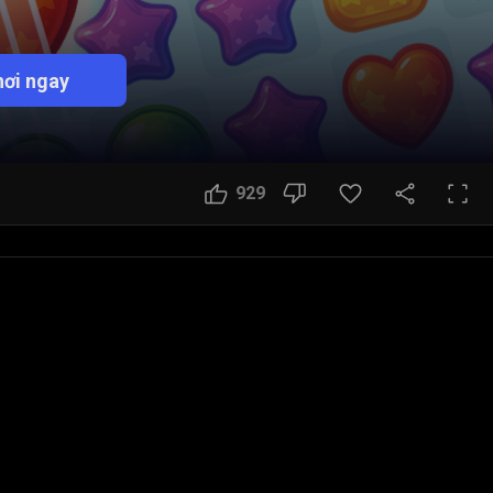
ơi ngay
929