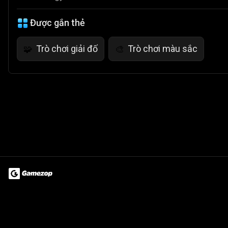
Được gắn thẻ
Trò chơi giải đố
Trò chơi màu sắc
🧩
🎨
Terms of Use
Privacy Policy
About
Jobs
Partner With Us
Do
© 2026 Advergame Technologies Pvt. Ltd. ("ATPL"). Gamezop ® & Qu