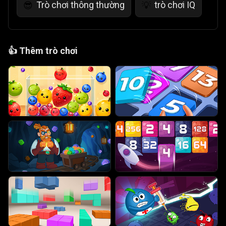
Trò chơi thông thường
trò chơi IQ
😎
💡
👍
Thêm trò chơi