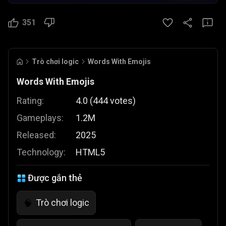
351
Trò chơi logic
Words With Emojis
Words With Emojis
Rating:
4.0
(
444
votes
)
Gameplays:
1.2M
Released:
2025
Technology:
HTML5
Được gắn thẻ
Trò chơi logic
🧠