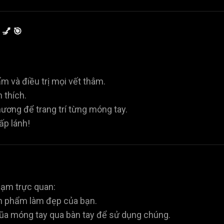
 💅 🎯
 và điều trị mọi vết thâm.
 thích.
hương để trang trí từng móng tay.
ấp lánh!
hạm trực quan:
n phẩm làm đẹp của bạn.
ũa móng tay qua bàn tay để sử dụng chúng.