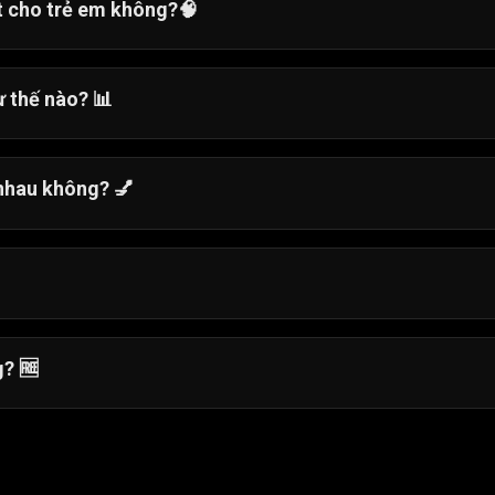
ốt cho trẻ em không?
🧠
 phép người chơi khám phá thời trang và thiết kế trong mộ
ư thế nào?
📊
y ảo một liệu pháp spa êm dịu bằng cách sử dụng các c
, màu sơn và các trang trí thú vị để tạo ra diện mạo tùy
 nhau không?
💅
 dũa móng thành nhiều hình dạng khác nhau như hạnh nhân,
hú vị, nhãn dán dễ thương và thậm chí thêm đồ trang sức 
g?
🆓
ểm thú vị khác có thể được chơi trực tuyến miễn phí trên