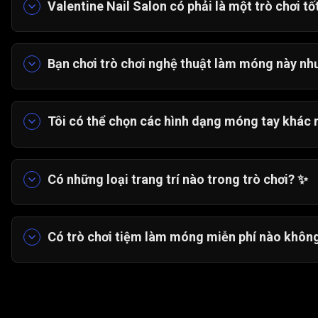
Valentine Nail Salon có phải là một trò chơi t
Đúng. Đây là một trò chơi thư giãn, sáng tạo cho
môi trường an toàn, vui vẻ.
Bạn chơi trò chơi nghệ thuật làm móng này nh
Bạn bắt đầu bằng cách mang đến cho đôi bàn ta
cụ khác nhau, sau đó bạn chọn hình dạng móng tay
Tôi có thể chọn các hình dạng móng tay khác
chỉnh của riêng bạn.
Chắc chắn rồi! Sau khi trị liệu spa, bạn có thể
vuông hoặc nhọn trước khi bắt đầu sơn.
Có những loại trang trí nào trong trò chơi?
✨
Bạn có thể sử dụng màu sơn trơn, các họa tiết t
nhẫn và vòng tay để hoàn thiện vẻ ngoài.
Có trò chơi tiệm làm móng miễn phí nào khôn
Có. Valentine Nail Salon và các trò chơi trang đi
Gamezop.