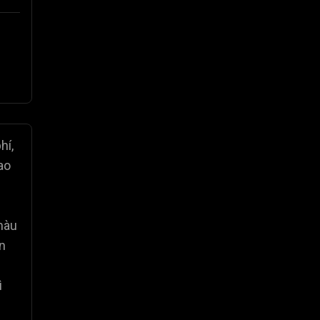
hí,
ao
màu
ọn
ì