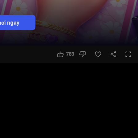
ơi ngay
783