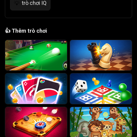
trò chơi IQ
💡
👍
Thêm trò chơi