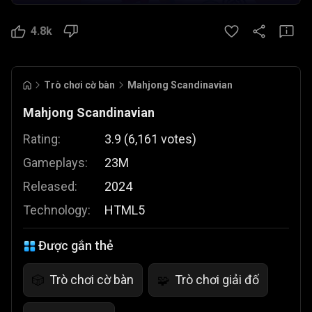
4.8k
Trò chơi cờ bàn
Mahjong Scandinavian
Mahjong Scandinavian
Rating:
3.9
(
6,161
votes
)
Gameplays:
23M
Released:
2024
Technology:
HTML5
Được gắn thẻ
Trò chơi cờ bàn
Trò chơi giải đố
🎲
🧩