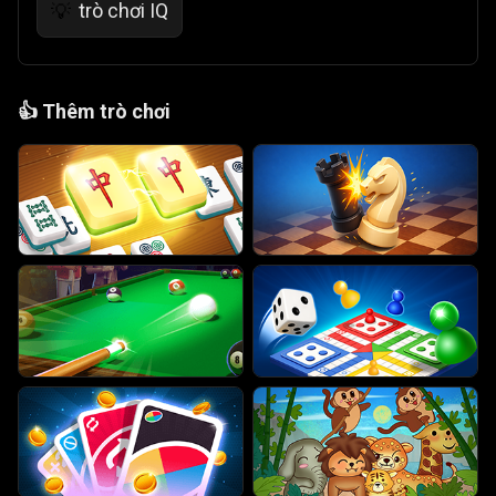
trò chơi IQ
💡
👍
Thêm trò chơi