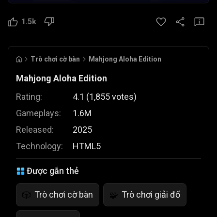
1.5k
Trò chơi cờ bàn
Mahjong Aloha Edition
Mahjong Aloha Edition
Rating:
4.1
(
1,855
votes
)
Gameplays:
1.6M
Released:
2025
Technology:
HTML5
Được gắn thẻ
Trò chơi cờ bàn
Trò chơi giải đố
🎲
🧩