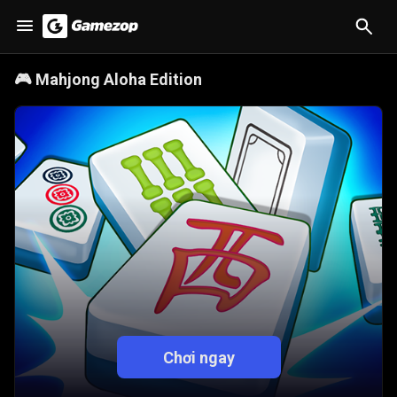
🎮
Mahjong Aloha Edition
Chơi ngay