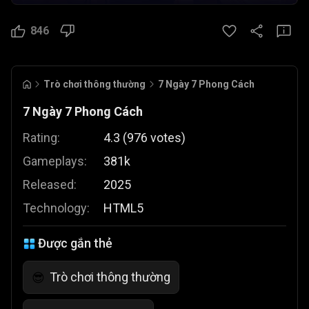
846
Trò chơi thông thường
7 Ngày 7 Phong Cách
7 Ngày 7 Phong Cách
Rating:
4.3
(
976
votes
)
Gameplays:
381k
Released:
2025
Technology:
HTML5
Được gắn thẻ
Trò chơi thông thường
😎