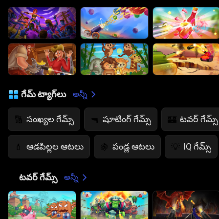
గేమ్ ట్యాగ్‌లు
అన్నీ
సంఖ్యల గేమ్స్
షూటింగ్ గేమ్స్
టవర్ గేమ్స్
🔢
🔫
🏰
ఆడపిల్లల ఆటలు
పండ్ల ఆటలు
IQ గేమ్స్
💄
🍇
💡
🏰
టవర్ గేమ్స్
అన్నీ