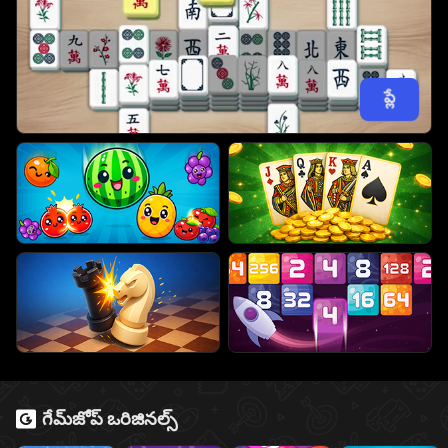
ప్లే
గేమ్‌జోప్ ఒరిజినల్స్