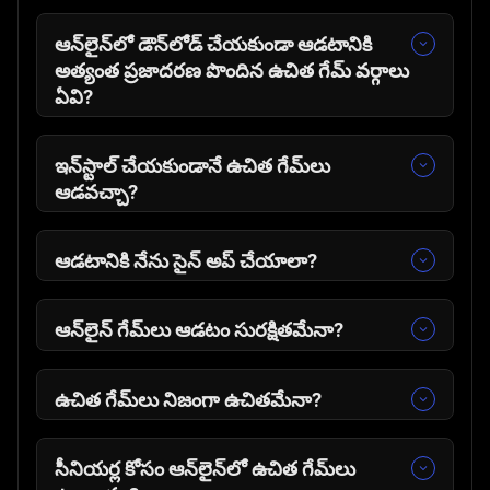
🎲
లూడో మాస్టర్
👨‍🍳
షెఫ్ టైకూన్
🟩
జూనో
ఆన్‌లైన్‌లో డౌన్‌లోడ్ చేయకుండా ఆడటానికి
🤖
సైబర్ ఫ్యూజన్
❌
పులి మేక
అత్యంత ప్రజాదరణ పొందిన ఉచిత గేమ్ వర్గాలు
🎱
బిలియర్డ్స్ మాఫియా
🏁
లూడో డాష்
ఏవి?
🕷️
ఇస్పేటు ఆసు
🎉
క్రేజీ గేమ్స్
🏀
బాస్కెట్ బాల్ యోధుడు
🎲
బోర్డు గేమ్స్
ఇన్‌స్టాల్ చేయకుండానే ఉచిత గేమ్‌లు
🃏
అల్జీరియన్ నగ
🗺️
అడ్వెంచర్ గేమ్స్
ఆడవచ్చా?
🐉
డ్రాగన్ అనిహిలేషన్
🧠
పజిల్ గేమ్స్
అవును, మీరు ఇన్‌స్టాల్ చేయకుండా లేదా డౌన్‌లోడ్
🔫
షూటింగ్ గేమ్స్
చేయకుండానే ఉచిత గేమ్‌లను ఆడవచ్చు.
ఆడటానికి నేను సైన్ అప్ చేయాలా?
లేదు, Gamezop.comలో గేమ్‌లు ఆడటానికి మీరు
సైన్ అప్ చేయాల్సిన అవసరం లేదు. మీరు
ఆన్‌లైన్ గేమ్‌లు ఆడటం సురక్షితమేనా?
ఎటువంటి రిజిస్ట్రేషన్ లేకుండానే తక్షణమే ఆడటం
అవును, Gamezop వంటి విశ్వసనీయ
ప్రారంభించవచ్చు.
ప్లాట్‌ఫారమ్‌లలో ఆన్‌లైన్ గేమ్‌లు ఆడటం సురక్షితం.
ఉచిత గేమ్‌లు నిజంగా ఉచితమేనా?
మా గేమ్‌లకు డౌన్‌లోడ్‌లు అవసరం లేదు, ఇది
అవును, Gamezopలో ఉచిత గేమ్‌లు నిజంగానే
మాల్వేర్ రిస్క్‌లను తగ్గిస్తుంది.
ఉచితం. అయితే, ప్లాట్‌ఫారమ్‌కు మద్దతుగా ఈ
సీనియర్ల కోసం ఆన్‌లైన్‌లో ఉచిత గేమ్‌లు
గేమ్‌లు ప్రకటనలను ప్రదర్శించవచ్చు.