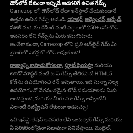
డౌన్‌లోడ్ లేకుండా ఇప్పుడే ఆడగలిగే ఉచిత గేమ్స్
Gamezop లో, డౌన్‌లోడ్ లేదా ఇన్‌స్టాల్ చేయకుండానే
ఉత్తమ ఉచిత గేమ్స్ ఆడండి.
యాక్షన్
,
అడ్వెంచర్
,
ఆర్కేడ్
,
పజిల్
మరియు
రేసింగ్
వంటి వర్గాలలో 250+ డౌన్‌లోడ్
అవసరం లేని గేమ్స్‌ను మీరు కనుగొంటారు.
అంతేకాకుండా, Gamezop లోని ప్రతి ఆన్‌లైన్ గేమ్ మీ
బ్రౌజర్‌లో సెకన్లలో లోడ్ అవుతుంది!
రాజ్యాన్ని కాపాడుకోగలరా,
ఫ్రూటీ ఫియస్టా
మరియు
లూడో మాస్టర్
వంటి టాప్ గేమ్స్ తేలికపాటి HTML5
కోడ్‌ను ఉపయోగించి రన్ అవుతాయి. ఇది సున్నా నిల్వ
ఉపయోగంతో వేగవంతమైన లోడ్ సమయాలను మీకు
అందిస్తుంది, మరియు మీరు మా గేమ్స్ అన్నింటినీ
ఎలాంటి రిజిస్ట్రేషన్ లేకుండా
ఆడవచ్చు!
ఇవి ఇన్‌స్టాలేషన్ అవసరం లేని ఇంటర్నెట్ గేమ్స్ మరియు
ఏ పరికరంలోనైనా సజావుగా పనిచేస్తాయి
. మొబైల్,