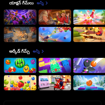
⚔️
యాక్షన్ గేమ్‌లు
అన్నీ
🕹️
ఆర్కేడ్ గేమ్స్
అన్నీ