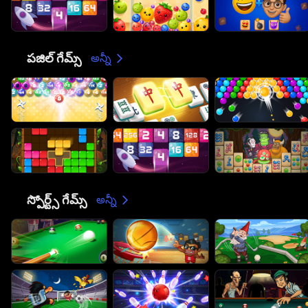
🧩
పజిల్ గేమ్స్
అన్నీ
🏀
స్పోర్ట్స్ గేమ్స్
అన్నీ