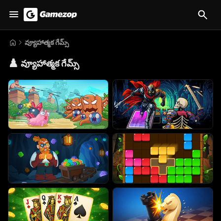
వ్యూహాత్మక గేమ్స్
♟️
వ్యూహాత్మక గేమ్స్