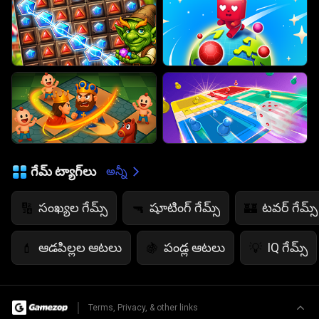
గేమ్ ట్యాగ్‌లు
అన్నీ
సంఖ్యల గేమ్స్
షూటింగ్ గేమ్స్
టవర్ గేమ్స్
🔢
🔫
🏰
ఆడపిల్లల ఆటలు
పండ్ల ఆటలు
IQ గేమ్స్
💄
🍇
💡
|
Terms, Privacy, & other links