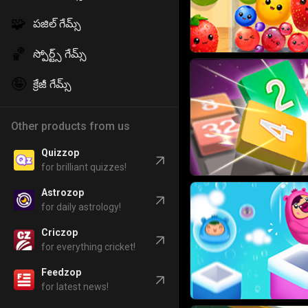
🧩
పజిల్ గేమ్స్
🏀
స్పోర్ట్స్ గేమ్స్
🤪
క్రేజీ గేమ్స్
Other products from us
Quizzop
for brilliant quizzes!
Astrozop
for daily astrology!
Criczop
for everything cricket!
Feedzop
for latest news!