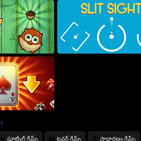
షూటింగ్ గేమ్స్
టవర్ గేమ్స్
సాధారణం గేమ్స్
🔫
🏰
😎