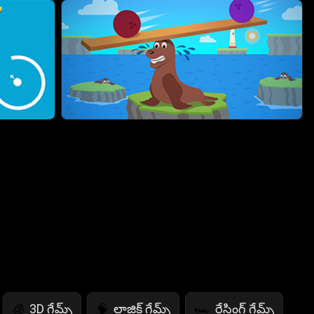
3D గేమ్స్
లాజిక్ గేమ్స్
రేసింగ్ గేమ్స్
🧊
🧠
🏎️