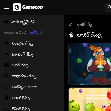
❤️
నాకు ఇష్టమైనవి
లాజిక్ గేమ్స్
ఆటలు ఆడండి
అన్నీ
లాజిక్ గేమ్స్
🧠
🔢
సంఖ్యల గేమ్స్
🔫
షూటింగ్ గేమ్స్
🏰
టవర్ గేమ్స్
😎
సాధారణం గేమ్స్
💄
ఆడపిల్లల ఆటలు
🧠
లాజిక్ గేమ్స్
🏎️
రేసింగ్ గేమ్స్