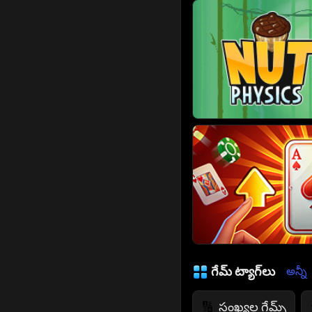
గేమ్ ట్యాగ్‌లు
అన్నీ
సంఖ్యల గేమ్స్
🔢