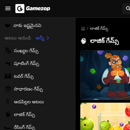
❤️
నాకు ఇష్టమైనవి
లాజిక్ గేమ్స్
ఆటలు ఆడండి
అన్నీ
లాజిక్ గేమ్స్
🧠
🔢
సంఖ్యల గేమ్స్
🔫
షూటింగ్ గేమ్స్
🏰
టవర్ గేమ్స్
😎
సాధారణం గేమ్స్
💄
ఆడపిల్లల ఆటలు
🧠
లాజిక్ గేమ్స్
🏎️
రేసింగ్ గేమ్స్