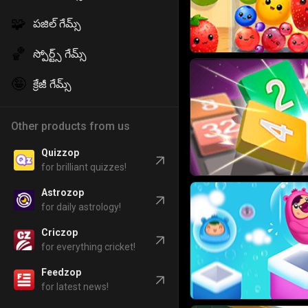
🧩
పజిల్ గేమ్స్
🏀
స్పోర్ట్స్ గేమ్స్
🤪
క్రేజీ గేమ్స్
Other products from us
Quizzop
for brilliant quizzes!
Astrozop
for daily astrology!
Criczop
for everything cricket!
Feedzop
for latest news!