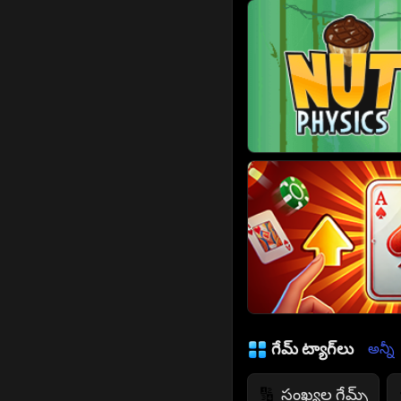
గేమ్ ట్యాగ్‌లు
అన్నీ
సంఖ్యల గేమ్స్
🔢