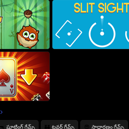
షూటింగ్ గేమ్స్
టవర్ గేమ్స్
సాధారణం గేమ్స్
🔫
🏰
😎