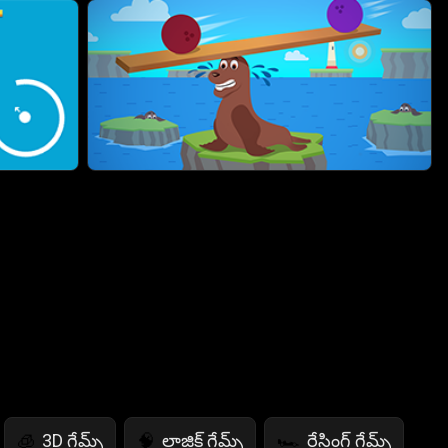
3D గేమ్స్
లాజిక్ గేమ్స్
రేసింగ్ గేమ్స్
🧊
🧠
🏎️