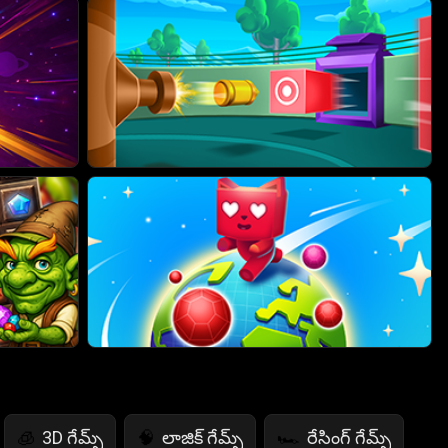
3D గేమ్స్
లాజిక్ గేమ్స్
రేసింగ్ గేమ్స్
🧊
🧠
🏎️