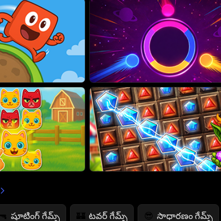
షూటింగ్ గేమ్స్
టవర్ గేమ్స్
సాధారణం గేమ్స్
🔫
🏰
😎