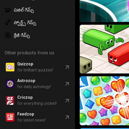
🧩
పజిల్ గేమ్స్
🏀
స్పోర్ట్స్ గేమ్స్
🤪
క్రేజీ గేమ్స్
Other products from us
Quizzop
for brilliant quizzes!
Astrozop
for daily astrology!
Criczop
for everything cricket!
Feedzop
for latest news!