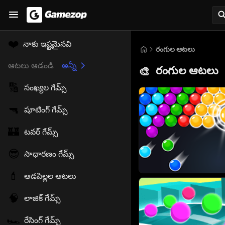
❤️
నాకు ఇష్టమైనవి
రంగుల ఆటలు
ఆటలు ఆడండి
అన్నీ
రంగుల ఆటలు
🎨
🔢
సంఖ్యల గేమ్స్
🔫
షూటింగ్ గేమ్స్
🏰
టవర్ గేమ్స్
😎
సాధారణం గేమ్స్
💄
ఆడపిల్లల ఆటలు
🧠
లాజిక్ గేమ్స్
🏎️
రేసింగ్ గేమ్స్