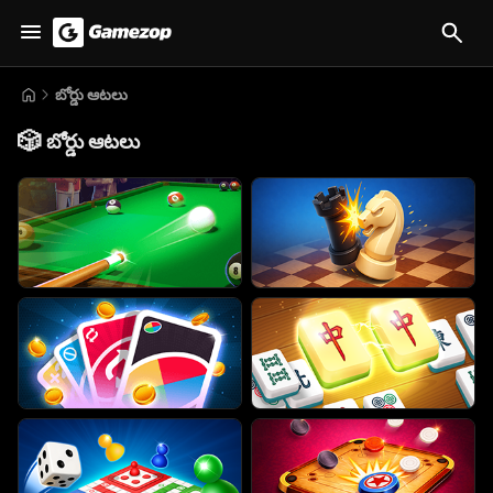
బోర్డు ఆటలు
🎲
బోర్డు ఆటలు