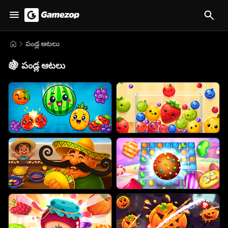
పండ్ల ఆటలు
🍇
పండ్ల ఆటలు