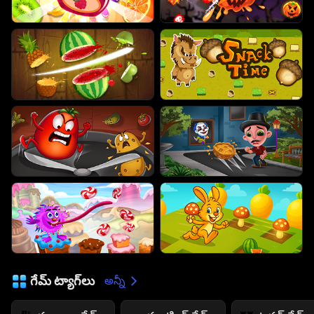
గేమ్ ట్యాగ్‌లు
అన్నీ