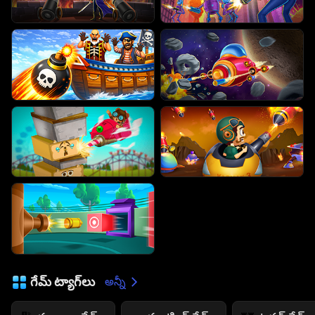
గేమ్ ట్యాగ్‌లు
అన్నీ