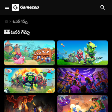
టవర్ గేమ్స్
🏰
టవర్ గేమ్స్