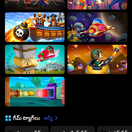
గేమ్ ట్యాగ్‌లు
అన్నీ