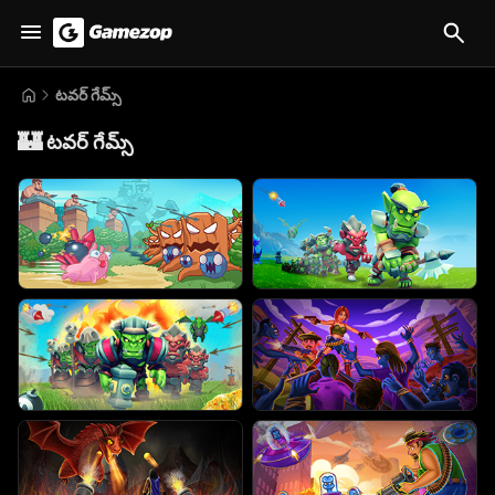
టవర్ గేమ్స్
🏰
టవర్ గేమ్స్