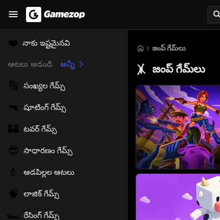
❤️
నాకు ఇష్టమైనవి
జంప్ గేమ్‌లు
ఆటలు ఆడండి
అన్నీ
జంప్ గేమ్‌లు
🤸
🔢
సంఖ్యల గేమ్స్
🔫
షూటింగ్ గేమ్స్
🏰
టవర్ గేమ్స్
😎
సాధారణం గేమ్స్
💄
ఆడపిల్లల ఆటలు
🧠
లాజిక్ గేమ్స్
🏎️
రేసింగ్ గేమ్స్