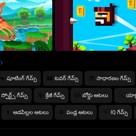
షూటింగ్ గేమ్స్
టవర్ గేమ్స్
సాధారణం గేమ్స్
🔫
🏰
😎
స్పోర్ట్స్ గేమ్స్
క్రేజీ గేమ్స్
బోర్డు ఆటలు
యాక్
🤪
🎲
⚔️
ఆడపిల్లల ఆటలు
పండ్ల ఆటలు
IQ గేమ్స్
💄
🍇
💡
భయానక ఆటలు
కార్డ్ గేమ్స్
పోలీసు ఆటలు
👻
♠️
👮