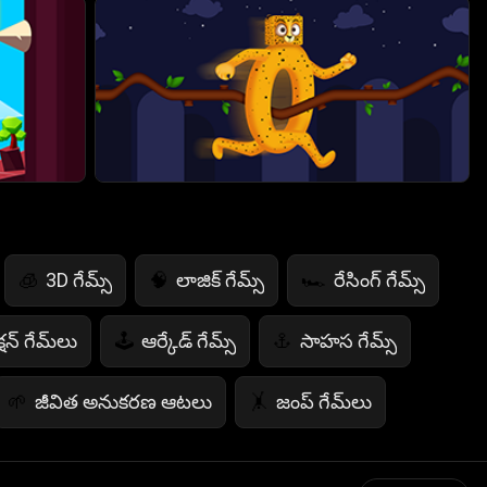
3D గేమ్స్
లాజిక్ గేమ్స్
రేసింగ్ గేమ్స్
🧊
🧠
🏎️
షన్ గేమ్‌లు
ఆర్కేడ్ గేమ్స్
సాహస గేమ్స్
🕹️
⚓
జీవిత అనుకరణ ఆటలు
జంప్ గేమ్‌లు
🌱
🤸
గణిత ఆటలు
ఆహార ఆటలు
🧮
🍕