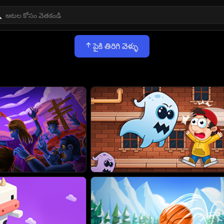
పైకి తిరిగి వెళ్ళు