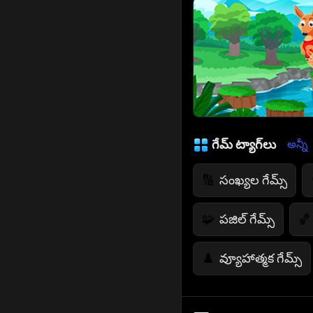
గేమ్ ట్యాగ్‌లు
అన్నీ
సంఖ్యల గేమ్స్
🔢
పజిల్ గేమ్స్
🧩
🏀
వ్యూహాత్మక గేమ్స్
♟️
రంగుల ఆటలు
🎨