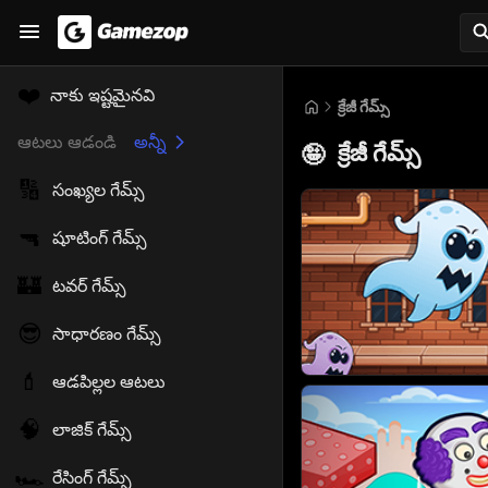
❤️
నాకు ఇష్టమైనవి
క్రేజీ గేమ్స్
ఆటలు ఆడండి
అన్నీ
క్రేజీ గేమ్స్
🤪
🔢
సంఖ్యల గేమ్స్
🔫
షూటింగ్ గేమ్స్
🏰
టవర్ గేమ్స్
😎
సాధారణం గేమ్స్
💄
ఆడపిల్లల ఆటలు
🧠
లాజిక్ గేమ్స్
🏎️
రేసింగ్ గేమ్స్