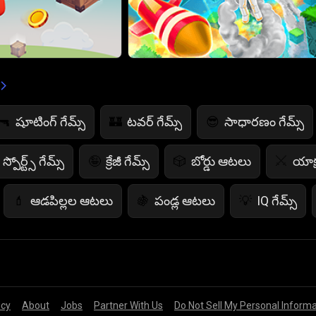
షూటింగ్ గేమ్స్
టవర్ గేమ్స్
సాధారణం గేమ్స్
🔫
🏰
😎
స్పోర్ట్స్ గేమ్స్
క్రేజీ గేమ్స్
బోర్డు ఆటలు
యాక్
🤪
🎲
⚔️
ఆడపిల్లల ఆటలు
పండ్ల ఆటలు
IQ గేమ్స్
💄
🍇
💡
భయానక ఆటలు
కార్డ్ గేమ్స్
పోలీసు ఆటలు
👻
♠️
👮
సాకర్ ఆటలు
⚽
icy
About
Jobs
Partner With Us
Do Not Sell My Personal Inform