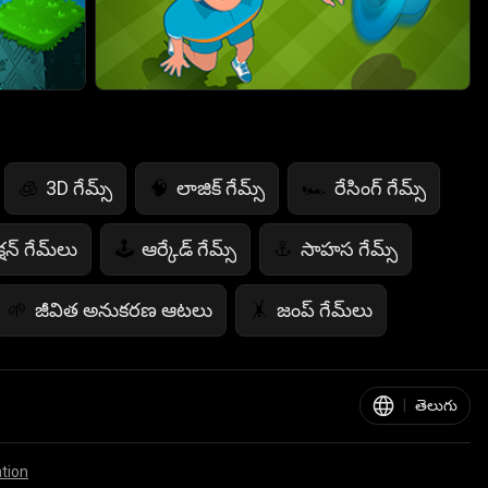
3D గేమ్స్
లాజిక్ గేమ్స్
రేసింగ్ గేమ్స్
🧊
🧠
🏎️
షన్ గేమ్‌లు
ఆర్కేడ్ గేమ్స్
సాహస గేమ్స్
🕹️
⚓
జీవిత అనుకరణ ఆటలు
జంప్ గేమ్‌లు
🌱
🤸
గణిత ఆటలు
ఆహార ఆటలు
🧮
🍕
|
తెలుగు
ation