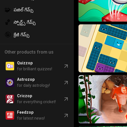
🧩
పజిల్ గేమ్స్
🏀
స్పోర్ట్స్ గేమ్స్
🤪
క్రేజీ గేమ్స్
Other products from us
Quizzop
for brilliant quizzes!
Astrozop
for daily astrology!
Criczop
for everything cricket!
Feedzop
for latest news!