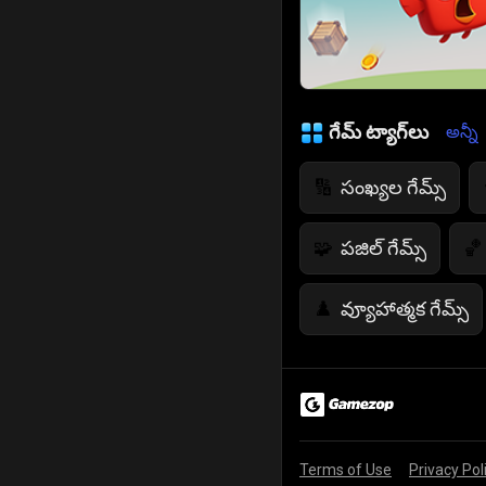
గేమ్ ట్యాగ్‌లు
అన్నీ
సంఖ్యల గేమ్స్
🔢
పజిల్ గేమ్స్
🧩
🏀
వ్యూహాత్మక గేమ్స్
♟️
రంగుల ఆటలు
🎨
ఫ్లయింగ్ గేమ్స్
🚁
Terms of Use
Privacy Pol