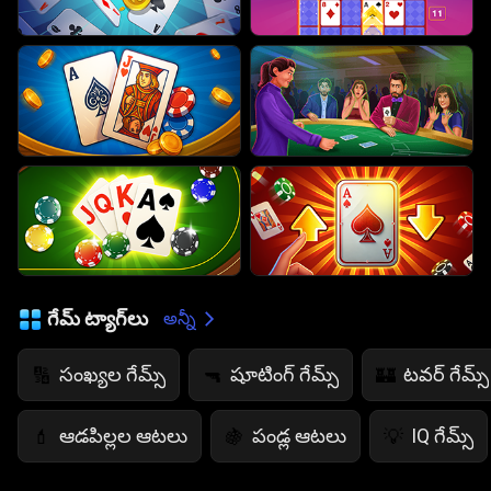
గేమ్ ట్యాగ్‌లు
అన్నీ
సంఖ్యల గేమ్స్
షూటింగ్ గేమ్స్
టవర్ గేమ్స్
🔢
🔫
🏰
ఆడపిల్లల ఆటలు
పండ్ల ఆటలు
IQ గేమ్స్
💄
🍇
💡