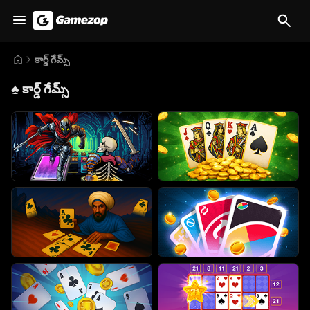
కార్డ్ గేమ్స్
♠️
కార్డ్ గేమ్స్