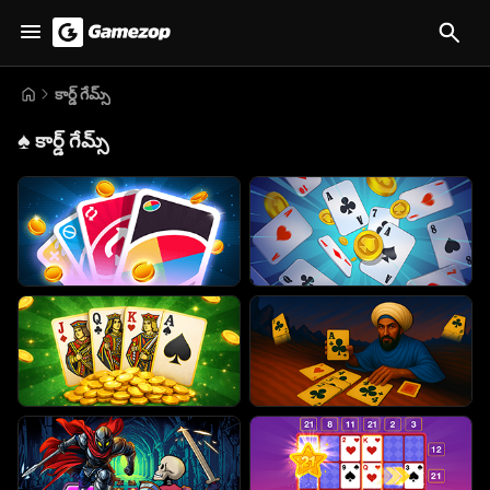
కార్డ్ గేమ్స్
♠️
కార్డ్ గేమ్స్