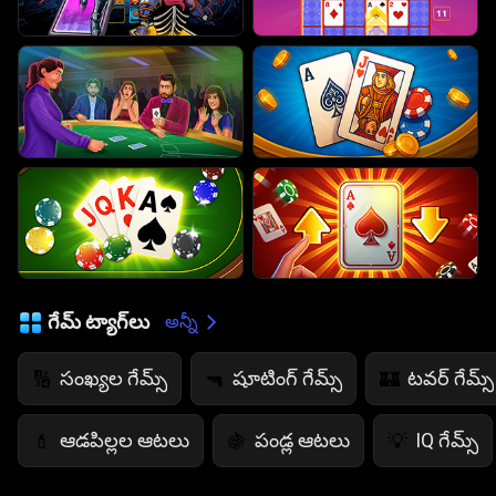
గేమ్ ట్యాగ్‌లు
అన్నీ
సంఖ్యల గేమ్స్
షూటింగ్ గేమ్స్
టవర్ గేమ్స్
🔢
🔫
🏰
ఆడపిల్లల ఆటలు
పండ్ల ఆటలు
IQ గేమ్స్
💄
🍇
💡