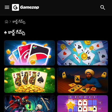
కార్డ్ గేమ్స్
♠️
కార్డ్ గేమ్స్