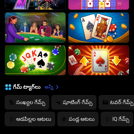
గేమ్ ట్యాగ్‌లు
అన్నీ
సంఖ్యల గేమ్స్
షూటింగ్ గేమ్స్
టవర్ గేమ్స్
🔢
🔫
🏰
ఆడపిల్లల ఆటలు
పండ్ల ఆటలు
IQ గేమ్స్
💄
🍇
💡