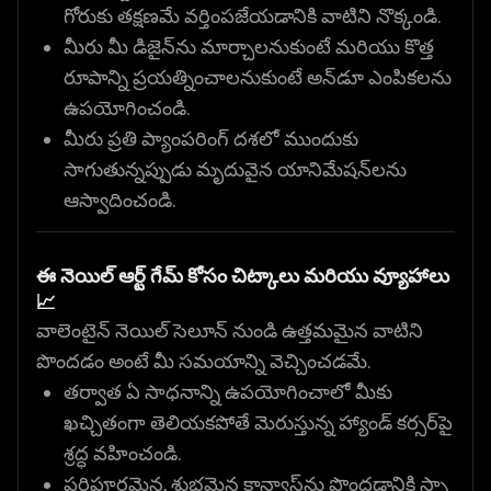
గోరుకు తక్షణమే వర్తింపజేయడానికి వాటిని నొక్కండి.
మీరు మీ డిజైన్‌ను మార్చాలనుకుంటే మరియు కొత్త
రూపాన్ని ప్రయత్నించాలనుకుంటే అన్‌డూ ఎంపికలను
ఉపయోగించండి.
మీరు ప్రతి ప్యాంపరింగ్ దశలో ముందుకు
సాగుతున్నప్పుడు మృదువైన యానిమేషన్‌లను
ఆస్వాదించండి.
ఈ నెయిల్ ఆర్ట్ గేమ్ కోసం చిట్కాలు మరియు వ్యూహాలు
📈
వాలెంటైన్ నెయిల్ సెలూన్ నుండి ఉత్తమమైన వాటిని
పొందడం అంటే మీ సమయాన్ని వెచ్చించడమే.
తర్వాత ఏ సాధనాన్ని ఉపయోగించాలో మీకు
ఖచ్చితంగా తెలియకపోతే మెరుస్తున్న హ్యాండ్ కర్సర్‌పై
శ్రద్ధ వహించండి.
పరిపూర్ణమైన, శుభ్రమైన కాన్వాస్‌ను పొందడానికి స్పా