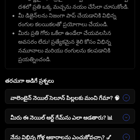
దశలో ప్రతి ఒక్క మచ్చను నయం చేసేలా చూసుకోండి.
మీ డిజైన్‌లను నిజంగా పాప్ చేయడానికి విభిన్న
రంగుల కలయికలతో ప్రయోగాలు చేయండి.
మీరు ప్రతి గోరు ఒకేలా ఉండేలా చేయవలసిన
అవసరం లేదు! ప్రత్యేకమైన శైలి కోసం విభిన్న
నమూనాలు మరియు రంగులను కలపడానికి
ప్రయత్నించండి.
తరచుగా అడిగే ప్రశ్నలు
వాలెంటైన్ నెయిల్ సెలూన్ పిల్లలకు మంచి గేమా?
🧠
అవును. ఇది సురక్షితమైన, ఆహ్లాదకరమైన
వాతావరణంలో ఫ్యాషన్ మరియు డిజైన్‌ను
మీరు ఈ నెయిల్ ఆర్ట్ గేమ్‌ను ఎలా ఆడతారు? 📊
అన్వేషించడానికి ఆటగాళ్లను అనుమతించే విశ్రాంతి,
మీరు విభిన్న సాధనాలను ఉపయోగించి వర్చువల్
సృజనాత్మక గేమ్.
చేతులకు ప్రశాంతమైన స్పా చికిత్సను అందించడం ద్వారా
నేను విభిన్న గోళ్ల ఆకారాలను ఎంచుకోవచ్చా?
💅