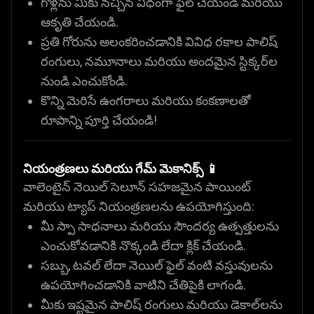
గోళ్లను మీకు నచ్చిన విధంగా ఫైల్ చేయండి మరియు
ఆకృతి చేయండి.
ప్రతి గోరును అలంకరించడానికి వివిధ రకాల పాలిష్
రంగులు, నమూనాలు మరియు అందమైన స్టిక్కర్‌ల
నుండి ఎంచుకోండి.
కొన్ని మెరిసే ఉంగరాలు మరియు కంకణాలతో
రూపాన్ని పూర్తి చేయండి!
నియంత్రణలు మరియు గేమ్ మెకానిక్స్ 📱
వాలెంటైన్ నెయిల్ సెలూన్ సహజమైన పాయింట్
మరియు ట్యాప్ నియంత్రణలను ఉపయోగిస్తుంది:
మీ స్పా సాధనాలు మరియు సౌందర్య ఉత్పత్తులను
ఎంచుకోవడానికి నొక్కండి లేదా క్లిక్ చేయండి.
సబ్బు, టవల్ లేదా నెయిల్ ఫైల్ వంటి వస్తువులను
ఉపయోగించడానికి వాటిని చేతిపైకి లాగండి.
మీకు ఇష్టమైన పాలిష్ రంగులు మరియు డెకాల్‌లను