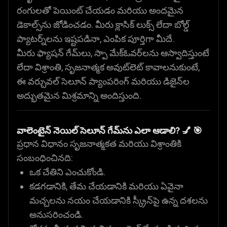
రంగులతో పెయింట్ చేయడం మరియు అందమైన
డెకాల్స్‌ను జోడించడం. మీరు క్లాసిక్ లుక్స్ లేదా బోల్డ్
ప్యాటర్న్‌లను ఇష్టపడినా, ఎంపిక పూర్తిగా మీదే.
మీరు ఫ్యాషన్ గేమ్‌లు, స్పా మేక్‌ఓవర్‌లను ఆస్వాదిస్తుంటే
లేదా విశ్రాంతి, సృజనాత్మక అవుట్‌లెట్ కావాలనుకుంటే,
ఈ వర్చువల్ సెలూన్ ప్యాంపరింగ్ మరియు డిజైన్‌ల
అద్భుతమైన మిశ్రమాన్ని అందిస్తుంది.
వాలెంటైన్ నెయిల్ సెలూన్ గేమ్‌ను ఎలా ఆడాలి? 💅 🎯
ప్రధాన విధానం సృజనాత్మకత మరియు విశ్రాంతికి
సంబంధించినది:
ఒక చేతిని ఎంచుకోండి.
కడగడానికి, తేమ చేయడానికి మరియు ఏవైనా
మచ్చలను నయం చేయడానికి స్క్రీన్‌పై ఉన్న దశలను
అనుసరించండి.