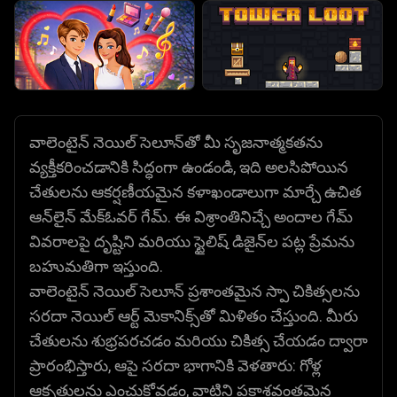
వాలెంటైన్ నెయిల్ సెలూన్‌తో మీ సృజనాత్మకతను
వ్యక్తీకరించడానికి సిద్ధంగా ఉండండి, ఇది అలసిపోయిన
చేతులను ఆకర్షణీయమైన కళాఖండాలుగా మార్చే ఉచిత
ఆన్‌లైన్ మేక్ఓవర్ గేమ్. ఈ విశ్రాంతినిచ్చే అందాల గేమ్
వివరాలపై దృష్టిని మరియు స్టైలిష్ డిజైన్‌ల పట్ల ప్రేమను
బహుమతిగా ఇస్తుంది.
వాలెంటైన్ నెయిల్ సెలూన్ ప్రశాంతమైన స్పా చికిత్సలను
సరదా నెయిల్ ఆర్ట్ మెకానిక్స్‌తో మిళితం చేస్తుంది. మీరు
చేతులను శుభ్రపరచడం మరియు చికిత్స చేయడం ద్వారా
ప్రారంభిస్తారు, ఆపై సరదా భాగానికి వెళతారు: గోళ్ల
ఆకృతులను ఎంచుకోవడం, వాటిని ప్రకాశవంతమైన