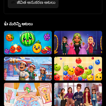
జీవిత అనుకరణ ఆటలు
🌱
👍
మరిన్ని ఆటలు