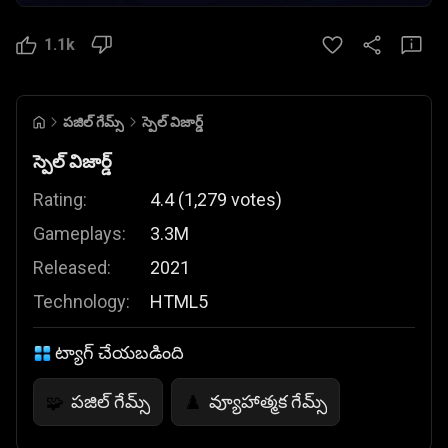
1.1k
పజిల్ గేమ్స్
స్పెల్ విజార్డ్
స్పెల్ విజార్డ్
Rating:
4.4
(
1,279
votes
)
Gameplays:
3.3M
Released:
2021
Technology:
HTML5
ట్యాగ్ చేయబడింది
పజిల్ గేమ్స్
వ్యూహాత్మక గేమ్స్
🧩
♟️