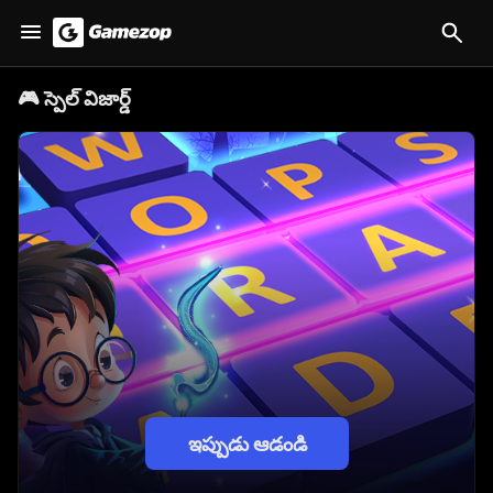
🎮
స్పెల్ విజార్డ్
ఇప్పుడు ఆడండి