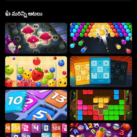
👍
మరిన్ని ఆటలు