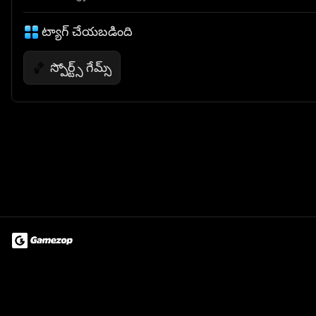
ట్యాగ్ చేయబడింది
స్పోర్ట్స్ గేమ్స్
🏀
Terms of Use
Privacy Policy
About
Jobs
Partner With Us
Do
© 2026 Advergame Technologies Pvt. Ltd. ("ATPL"). Gamezop ® & Qu