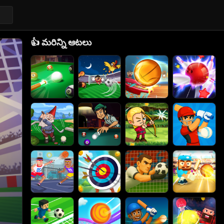
👍
మరిన్ని ఆటలు