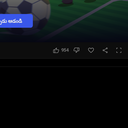
పుడు ఆడండి
954