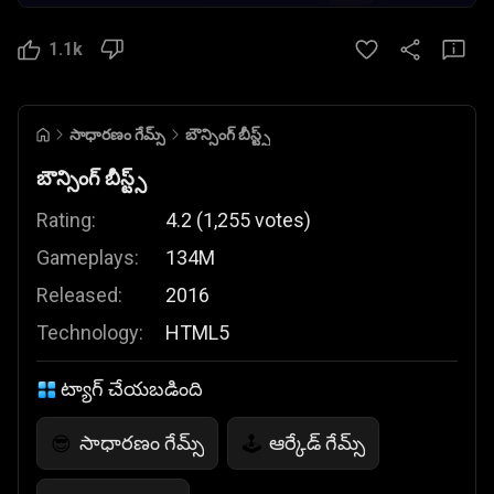
1.1k
సాధారణం గేమ్స్
బౌన్సింగ్ బీస్ట్స్
బౌన్సింగ్ బీస్ట్స్
Rating:
4.2
(
1,255
votes
)
Gameplays:
134M
Released:
2016
Technology:
HTML5
ట్యాగ్ చేయబడింది
సాధారణం గేమ్స్
ఆర్కేడ్ గేమ్స్
😎
🕹️