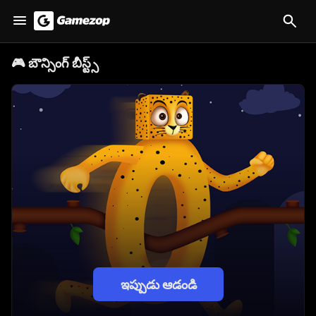
🎮
బౌన్సింగ్ బీస్ట్స్
ఇప్పుడు ఆడండి