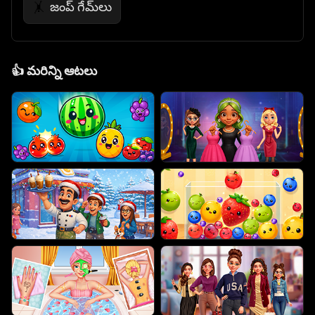
జంప్ గేమ్‌లు
🤸
👍
మరిన్ని ఆటలు