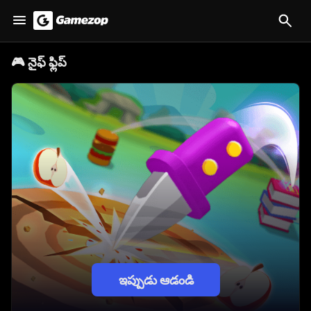
🎮
నైఫ్ ఫ్లిప్
ఇప్పుడు ఆడండి