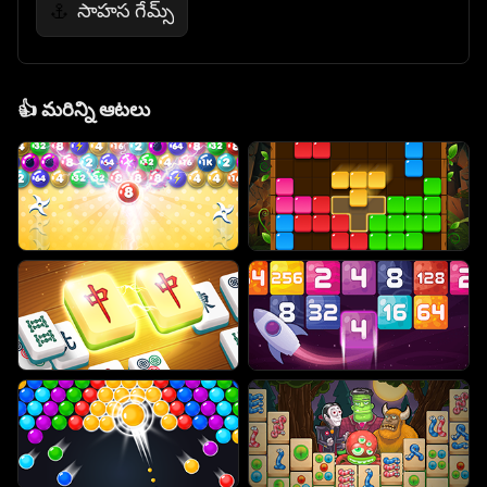
సాహస గేమ్స్
⚓
👍
మరిన్ని ఆటలు