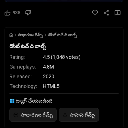
938
సాధారణం గేమ్స్
డోంట్ టచ్ ది వాల్స్
డోంట్ టచ్ ది వాల్స్
Rating:
4.5
(
1,048
votes
)
Gameplays:
4.8M
Released:
2020
Technology:
HTML5
ట్యాగ్ చేయబడింది
సాధారణం గేమ్స్
సాహస గేమ్స్
😎
⚓