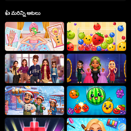
👍
మరిన్ని ఆటలు