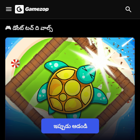
🎮
డోంట్ టచ్ ది వాల్స్
ఇప్పుడు ఆడండి