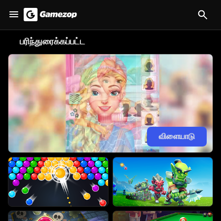
😋
பரிந்துரைக்கப்பட்ட
விளையாடு