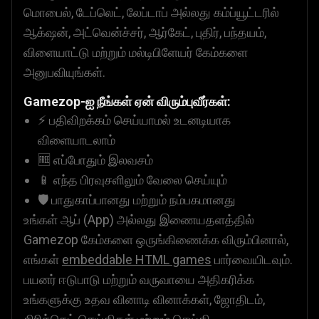
மொபைல், டேப்லெட், லேப்டாப் அல்லது கம்ப்யூட்டரில்
ஆக்‌ஷன், அட்வென்ச்சர், ஆர்கேட், புதிர், பந்தயம்,
விளையாட்டு மற்றும் மல்டிபிளேயர் கேம்களை
அனுபவியுங்கள்.
Gamezop-ஐ நீங்கள் ஏன் விரும்புவீர்கள்:
⚡ பதிவிறக்கம் செய்யாமல் உடனடியாக
விளையாடலாம்
🆓 எப்போதும் இலவசம்
📱 எந்த பிரவுசளிலும் வேலை செய்யும்
🛡️ பாதுகாப்பானது மற்றும் நம்பகமானது
உங்கள் ஆப் (App) அல்லது இணையதளத்தில்
Gamezop கேம்களை ஒருங்கிணைக்க விரும்பினால்,
எங்கள்
embeddable HTML games
பார்வையிடவும்.
பயனர் ஈடுபாடு மற்றும் வருவாயை அதிகரிக்க
உங்களுக்கு உதவ வினாடி வினாக்கள், ஜோதிடம்,