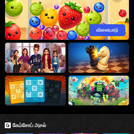
விளையாடு
கேம்சோப் அசல்