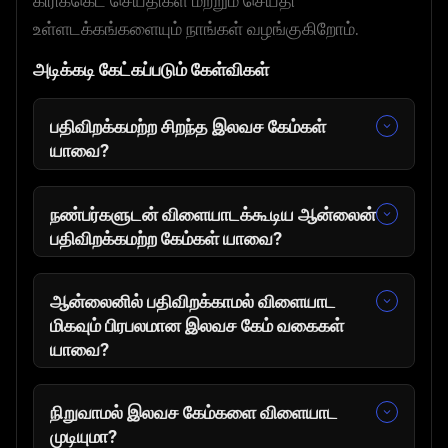
கிரிக்கெட் செய்திகள் மற்றும் செய்தி
உள்ளடக்கங்களையும் நாங்கள் வழங்குகிறோம்.
அடிக்கடி கேட்கப்படும் கேள்விகள்
பதிவிறக்கமற்ற சிறந்த இலவச கேம்கள்
யாவை?
🎈
குமிழிகளை சேர்த்து அழி
🀄
Mahjong At Home Scandinavian
நண்பர்களுடன் விளையாடக்கூடிய ஆன்லைன்
Edition
பதிவிறக்கமற்ற கேம்கள் யாவை?
🧩
ஒன்றிணைப்பு மோகம்
🎲
நண்பர்களுடன் லுடோ
👨‍🍳
சமையல்காரர் முதலாளி
🟩
ஜூனோ
ஆன்லைனில் பதிவிறக்காமல் விளையாட
🤖
சைபர்யூஷன்
❌
டிக் டாக்
மிகவும் பிரபலமான இலவச கேம் வகைகள்
🎱
பில்லியர்ட்ஸ் மாஃபியா
🏁
லூடோ டாஷ்
யாவை?
🕷️
ஸ்பைடர் சொலிடர்
🎉
வேடிக்கையான கேம்கள்
🏀
கூடைபந்து வீரன்
🎲
போர்டு கேம்கள்
நிறுவாமல் இலவச கேம்களை விளையாட
🃏
அல்ஜீரியன் வைரம்
🗺️
சாகச கேம்கள்
முடியுமா?