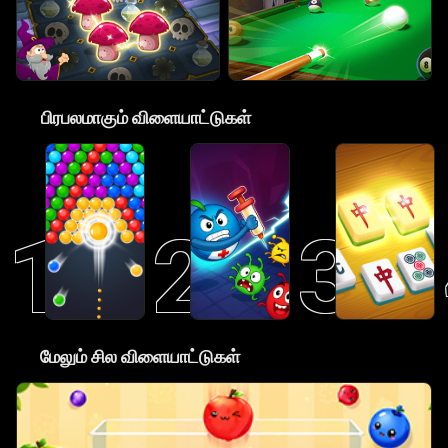
🎮
பிரபலமாகும் விளையாட்டுகள்
1
2
3
😋
மேலும் சில விளையாட்டுகள்