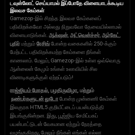
டவுன்லோட் செய்யாமல் இப்போதே விளையாடக்கூடிய
இலவச கேம்கள்
Gamezop-இல் சிறந்த இலவச கேம்களைப்
பதிவிறக்கவோ அல்லது நிறுவவோ தேவையில்லாமல்
விளையாடுங்கள்.
ஆக்‌ஷன்
,
அட்வென்ச்சர்
,
ஆர்கேட்
,
புதிர்
மற்றும்
ரேசிங்
போன்ற வகைகளில் 250-க்கும்
மேற்பட்ட பதிவிறக்கமற்ற கேம்களை நீங்கள்
காணலாம். மேலும், Gamezop-இல் உள்ள ஒவ்வொரு
ஆன்லைன் கேமும் உங்கள் உலாவியில் சில
வினாடிகளுக்குள் ஏற்றப்படும்!
ராஜ்ஜியம் மோதல்,
பழதிருவிழா
, மற்றும்
நண்பர்களுடன் லுடோ
போன்ற முன்னணி கேம்கள்
இலகுரக HTML5 குறியீட்டைப் பயன்படுத்தி
இயங்குகின்றன. இது, பூஜ்ஜிய சேமிப்பகப்
பயன்பாட்டுடன் வேகமான ஏற்றும் நேரத்தை
வழங்குகிறது, மேலும் நீங்கள் எங்கள் எல்லா