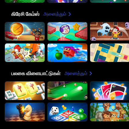
🤪
கிரேசி கேம்ஸ்
அனைத்தும்
🎲
பலகை விளையாட்டுகள்
அனைத்தும்