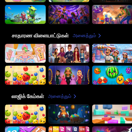
😎
சாதாரண விளையாட்டுகள்
அனைத்தும்
🧠
லாஜிக் கேம்கள்
அனைத்தும்