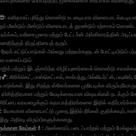
 கோபுரங்களை மேம்படுத்தி, மூலைகளைச் சரியாகக் கவனித்து, 
😎:
எளிதாகப் புரிந்து கொண்டு உடனடியாக விளையாடக்கூடிய
ற்றும் மீண்டும் மீண்டும் விளையாடத் தூண்டும் உற்சாகம் கொண
தர்க்கம், வரிசைமுறை மற்றும் பேட்டர்ன் அங்கீகாரத்தின் அடிப
னதிற்குத் திருப்தியைத் தரும்.
நேரக் கட்டுப்பாடுகள் அல்லது மற்றவர்களுடன் போட்டியிடும் பந
ல வகைப்படும்.
ஜிக் மற்றும் இடஞ்சார்ந்த விழிப்புணர்வைக் கொண்டு சவால்களை
்
🏀:
கிரிக்கெட், பாஸ்கெட்பால், கால்பந்து, பில்லியர்ட்ஸ், பவுல
ாடுங்கள். இது சிறந்த ஸ்கோர்களை முறியடிக்க விரும்புவோருக்
:
விசித்திரமான மற்றும் வேடிக்கையான விஷயங்கள் நடக்கும் கே
 சிரிப்பை வரவழைக்கும் கதாபாத்திரங்களை இதில் எதிர்பார்க்கல
:
வேகமான விளையாட்டு முறை, இதில் நீங்கள் குதிக்கவும், சண்
 இது அதிரடி விரும்பிகளுக்கானது.
ுக்கான கேம்கள்
💄:
அலங்காரம், படைப்பாற்றல் மற்றும் மேக்