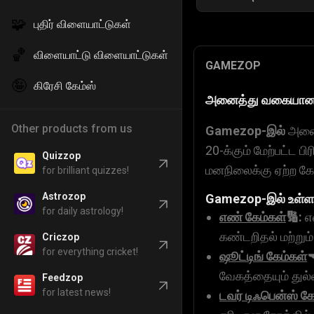
🧩
புதிர் விளையாட்டுகள்
🏀
விளையாட்டு விளையாட்டுகள்
GAMEZOP
🤪
கிரேசி கேம்ஸ்
அனைத்து வகையான 
Other products from us
Gamezop-இல்
அனைத
20-க்கும் மேற்பட்ட 
Quizzop
மனநிலைக்கு ஏற்ற கேம
for brilliant quizzes!
Astrozop
Gamezop-இல்
உள்ள 
for daily astrology!
எண் கேம்கள்
🔢:
எண
கண்டறிதல் மற்றும
Criczop
for everything cricket!
ஷூட்டிங் கேம்கள்

வேகத்தையும் துல்
Feedzop
for latest news!
டவர் டிஃபென்ஸ் கே