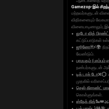
ஆடைகளைத் தேர்ந்தெ
Gamezop-இல் சிறந்
மற்றவர்களுடன் விளை
விதிகளையும் வேகமான
விளையாடினாலும், இ
லுடோ வித் பிரண்ட
கட்டுப்பாடுகள் உள
ஜூனோ
🃏⚡🌍
: நி
வேண்டும்.
பரமபதம் (பாம்பும் 
நண்பர்களுடன் அல்
டிக் டாக் டோ
❌⭕
:
முதலில் வரிசைப்ப
செஸ் கிராண்ட் மாஸ
கொள்ளுங்கள்.
ஸ்நேக் கிங்
🐍👑⚔️
பூல் மாஸ்டர்
🎱🎯
: