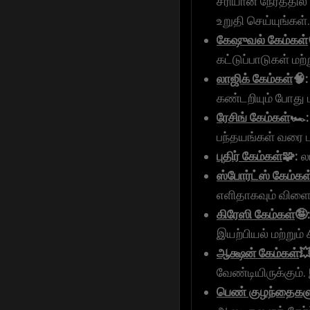
சரியான நேரத்தில்
உறுதி செய்யுங்கள்.
கேஷுவல் கேம்கள்
கட்டுப்பாடுகள் ம
லாஜிக் கேம்கள்
🧠:
கண்டறியும் போது ம
ரேசிங் கேம்கள்
🏎️:
பந்தயங்கள் வரை ப
புதிர் கேம்கள்
🧩:
லா
ஸ்போர்ட்ஸ் கேம்கள
எளிதாகவும் விளைய
கிரேஸி கேம்கள்
🤪
இயற்பியல் மற்றும்
ஆக்ஷன் கேம்கள்
💥
வேண்டியிருக்கும்.
பெண் குழந்தைகள