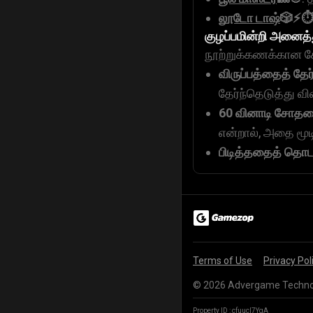
லூடோ டாஷ்
🎲⚡⏱
குழப்பமின்றி அனைத்
நூற்றுக்கணக்கான கேம
விருப்பத்தைத் தேர
தேர்ந்தெடுத்து வ
60 வினாடி சோத
என்றால், அதை மூடி
பிடித்ததைத் தொட
Terms of Use
Privacy Pol
© 2026 Advergame Technolo
Property ID :
cfuucl7YgA