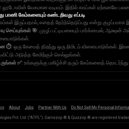
️
: லூடோவின் வேகமான வடிவம். இதில் காய்கள் ஏற்கனவே பலகையி
து பாணி கேம்களையும் கண்டறிவது எப்படி
்கள் இருப்பதால், எதைத் தேர்ந்தெடுப்பது என்று குழப்பமாக 
்வு செய்யுங்கள் 🎯
: முழுப் பட்டியலையும் பார்க்காமல், ஆக்ஷன்
ிளையாடுங்கள்.
னை ⏱️
: ஒரு கேமைத் திறந்து ஒரு நிமிடம் விளையாடுங்கள். இரண்
விட்டு அடுத்த கேமிற்குச் செல்லுங்கள்.
ருங்கள் ✅
: உங்களுக்கு மகிழ்ச்சி தரும் கேம்களைத் தொடர்ந்
icy
About
Jobs
Partner With Us
Do Not Sell My Personal Inform
gies Pvt. Ltd. ("ATPL"). Gamezop ® & Quizzop ® are registered trade