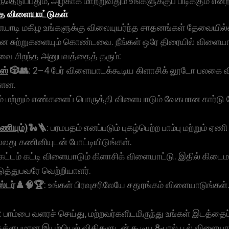
டுப்பதும், அழகாக மாற்றுவதும் உங்களுக்குப் பிடிக்கும் என்ற
த விளையாட்டுகள்
யாடி மகிழ உங்களுக்கு விலையுயர்ந்த சாதனங்கள் தேவையில்
 சுற்றுகளையும் கொண்டவை. நீங்கள் ஒரே திரையில் விளையாட
வை சிறந்த அனுபவத்தைத் தரும்:
்ஸ்
🎲👥
: 2–4 பேர் விளையாடக்கூடிய கிளாசிக் லூடோ பலகை விள
்ளன.
றம் மற்றும் எண்களைப் பொருத்தி விளையாடும் வேகமான கார்டு க
ஏணியும்)
🐍🪜
: பரமபதம் எனப்படும் புகழ்பெற்ற பாம்பு மற்றும
லது கணினியுடன் போட்டியிடுங்கள்.
 கட்டம் கட்டி விளையாடும் கிளாசிக் விளையாட்டு. இதில் க
டுத்துபவரே வெற்றியாளர்.
்டர்
♟️🧠🏆
: உங்கள் பிரவுசரிலேயே சதுரங்கம் விளையாடுங்கள்
: பாம்பை வளரச் செய்து, மற்றவர்களிடமிருந்து உங்கள் இடத்தைப
 தத்ரூபமான இயற்பியல் விதிகளுடன் கூடிய 8-பால் பூல் விளையா