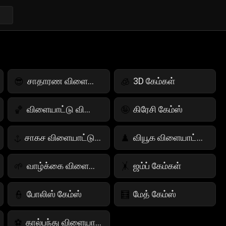
சாதாரண விளையாட்டுகள்
3D கேம்கள்
😎
🧊
விளையாட்டு விளையாட்டுகள்
கிரேசி கேம்ஸ்
🏀
🤪
சாகச விளையாட்டுகள்
வியூக விளையாட்டுகள்
⚓
♟️
வாழ்க்கை விளையாட்டு
ஜம்ப் கேம்கள்
🌱
🤸
போலிஸ் கேம்ஸ்
மேத் கேம்ஸ்
👮
🧮
கால்பந்து விளையாட்டுகள்
⚽