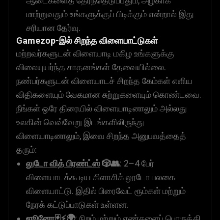
ஆடைகளைத் தேர்ந்தெடுப்பதும், அழகாக
மாற்றுவதும் உங்களுக்குப் பிடிக்கும் என்றால் இது
சரியான தேர்வு.
Gamezop-இல் சிறந்த விளையாட்டுகள்
மற்றவர்களுடன் விளையாடி மகிழ உங்களுக்கு
விலையுயர்ந்த சாதனங்கள் தேவையில்லை.
நண்பர்களுடன் விளையாடச் சிறந்த கேம்கள் எளிய
விதிகளையும் வேகமான சுற்றுகளையும் கொண்டவை.
நீங்கள் ஒரே திரையில் விளையாடினாலும் அல்லது
உலகின் வெவ்வேறு இடங்களிலிருந்து
விளையாடினாலும், இவை சிறந்த அனுபவத்தைத்
தரும்:
லுடோ வித் பிரண்ட்ஸ்
🎲👥
: 2–4 பேர்
விளையாடக்கூடிய கிளாசிக் லூடோ பலகை
விளையாட்டு. இதில் பிரைவேட் ரூம்கள் மற்றும்
நேரக் கட்டுப்பாடுகள் உள்ளன.
ஜூனோ
🃏⚡🌍
: நிறம் மற்றும் எண்களைப் பொருத்தி