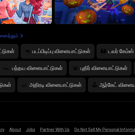
ைத்தும்
்டுகள்
படப்பிடிப்பு விளையாட்டுகள்
டவர் கேம்ஸ்
🔫
🏰
பந்தய விளையாட்டுகள்
புதிர் விளையாட்டுகள்
🏎️
🧩
ுகள்
அதிரடி விளையாட்டுகள்
ஆர்கேட் விளைய
⚔️
🕹️
ுகள்
பெண்கள் விளையாட்டுகள்
பழ விளையாட்
💄
🍇
ாட்டு
ஜம்ப் கேம்கள்
நிற கேம்கள்
பயமுறுத
🤸
🎨
👻
icy
About
Jobs
Partner With Us
Do Not Sell My Personal Inform