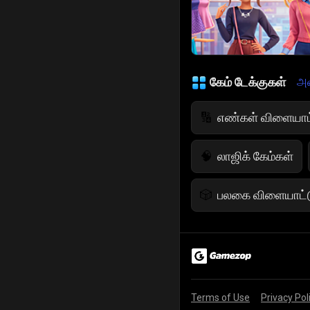
கேம் டேக்குகள்
அன
எண்கள் விளையாட
🔢
லாஜிக் கேம்கள்
🧠
பலகை விளையாட்ட
🎲
வியூக விளையாட்ட
♟️
வாழ்க்கை விளைய
🌱
Terms of Use
Privacy Pol