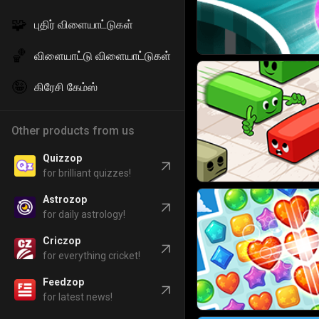
🧩
புதிர் விளையாட்டுகள்
🏀
விளையாட்டு விளையாட்டுகள்
🤪
கிரேசி கேம்ஸ்
Other products from us
Quizzop
for brilliant quizzes!
Astrozop
for daily astrology!
Criczop
for everything cricket!
Feedzop
for latest news!