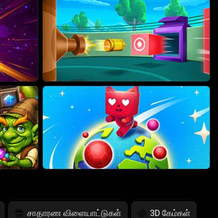
சாதாரண விளையாட்டுகள்
3D கேம்கள்
😎
🧊