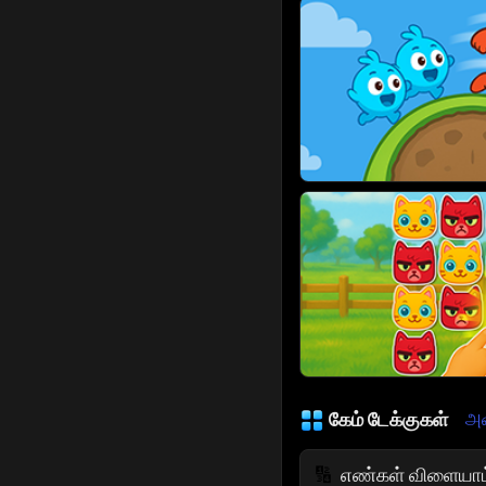
கேம் டேக்குகள்
அன
எண்கள் விளையாட
🔢