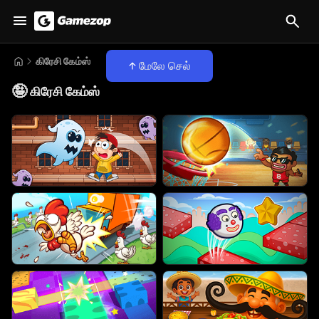
கிரேசி கேம்ஸ்
மேலே செல்
🤪
கிரேசி கேம்ஸ்