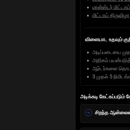
மான்ஸ்டர் மிட்டாய
மிட்டாய் திருவிழா
விளையாட உதவும் குறி
அடிப்படையை முதலி
அதிகம் பயன்படுத்
ஆர்டர்களை தொடர்
3 முதல் 5 நிமிட
அடிக்கடி கேட்கப்படும் 
சிறந்த ஆன்லைன
சமையல்காரர் ம