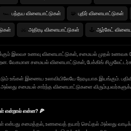
பந்தய விளையாட்டுகள்
புதிர் விளையாட்டுகள்
🏎️
🧩
ுகள்
அதிரடி விளையாட்டுகள்
ஆர்கேட் விளைய
⚔️
🕹️
ுகள்
பெண்கள் விளையாட்டுகள்
பழ விளையாட்
💄
🍇
்கும் இலவச உணவு விளையாட்டுகள், சமையல் முதல் உணவக 
ன. வேகமான சமையல் விளையாட்டுகள், பேக்கிங் சிமுலேட்டர்கள்
ாட்டு
ஜம்ப் கேம்கள்
நிற கேம்கள்
பயமுறுத
🤸
🎨
👻
ும் உங்கள் இணைய உலாவியிலேயே நேரடியாக இயங்கும். பதிவி
மேத் கேம்ஸ்
உணவு கேம்கள்
பறக்கும் கேம்ஸ
🧮
🍕
🚁
லது சமையல் சார்ந்த விளையாட்டுகளை விரும்புபவர்களுக்கு
ட்டுகள்
் என்றால் என்ன? 🍕
் என்பது சமைத்தல், உணவைத் தயார் செய்தல் அல்லது வாடிக