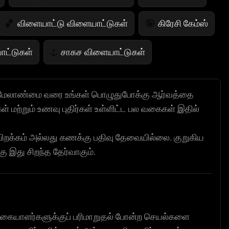
விளையாட்டு விளையாட்டுகள்
கிரேசி கேம்ஸ்
🏀
🤪
ாட்டுகள்
சாகச விளையாட்டுகள்
⚓
டுகள்
IQ விளையாட்டுகள்
💡
மேலாண்மை வரை உங்கள் பொழுதுபோக்கு ஆர்வத்தை
 மற்றும் உணவு புதிர்கள் உள்ளிட்ட பல வகைகள் இதில்
்தும் கேம்ஸ்
சீட்டு விளையாட்டுகள்
♠️
றக்கம் அல்லது கணக்கு பதிவு தேவையில்லை. குறுகிய
்
விலங்கு விளையாட்டுகள்
🐴
 இது சிறந்த தேர்வாகும்.
்கையாளர்களுக்குப் பரிமாறுதல் போன்ற செயல்களை