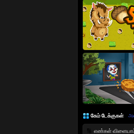
கேம் டேக்குகள்
அன
எண்கள் விளையாட
🔢