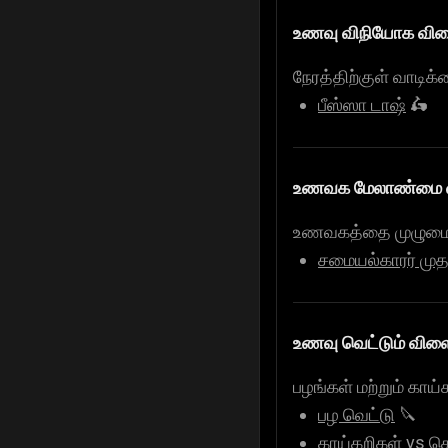
உணவு விநியோக விள
நேரத்திற்குள் வாடி
பீஸ்ஸா டாஷ்
🛵
உணவக மேலாண்மை வி
உணவகத்தை முழுமையா
சமையல்காரர் மு
உணவு வெட்டும் விளை
பழங்கள் மற்றும் கா
பழ வெட்டு
🔪
காய்கறிகள் vs செ