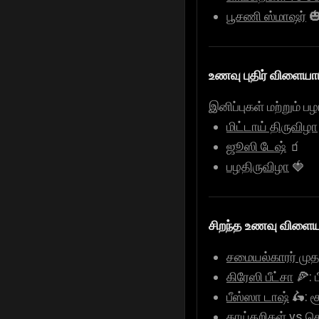
பூசணி ஸ்மாஷர்

உணவு புதிர் விளையாட
இனிப்புகள் மற்றும் 
மிட்டாய் திருவிழா
ஜூஸி டேஷ்
🧃
பழதிருவிழா
🍓
சிறந்த உணவு விளையா
சமையல்காரர் மு
கிரேஸி பீட்சா
🍕: 
பீஸ்ஸா டாஷ்
🛵: 
காய்கறிகள் vs செ