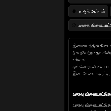
லாஜிக் கேம்கள்
🧠
பலகை விளையாட்ட
🎲
வியூக விளையாட்ட
♟️
இணையத்தில் கிடைக
நிறைவேற்ற உதவுகின்ற
வாழ்க்கை விளைய
🌱
உள்ளன.
ஒவ்வொரு விளையாட்ட
போலிஸ் கேம்ஸ்
👮
இடைவேளைகளுக்கு அல்
கால்பந்து விளையா
⚽
உணவு விளையாட்டுகள
உணவு விளையாட்டுகள