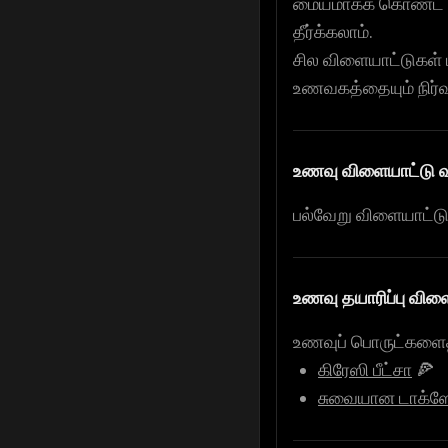
மையமாகக் கொண்ட எள
தீர்க்கலாம்.
சில விளையாட்டுகள் 
உணவகத்தையும் நிர்வ
உணவு விளையாட்டு 
பல்வேறு விளையாட்
உணவு தயாரிப்பு விள
உணவுப் பொருட்களைத
கிரேஸி பீட்சா
🍕
சுவையான டாக்