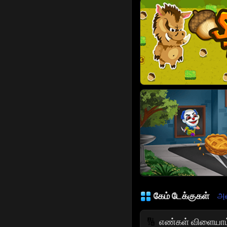
கேம் டேக்குகள்
அன
எண்கள் விளையாட
🔢