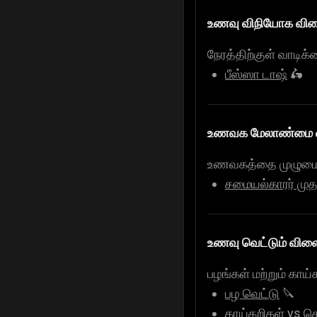
உணவு விநியோக விள
நேரத்திற்குள் வாடி
பீஸ்ஸா டாஷ்
🛵
உணவக மேலாண்மை வி
உணவகத்தை முழுமையா
சமையல்காரர் மு
உணவு வெட்டும் விளை
பழங்கள் மற்றும் கா
பழ வெட்டு
🔪
காய்கறிகள் vs செ