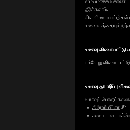
மையமாகக் கொண்ட எள
தீர்க்கலாம்.
சில விளையாட்டுகள் 
உணவகத்தையும் நிர்வ
உணவு விளையாட்டு 
பல்வேறு விளையாட்
உணவு தயாரிப்பு விள
உணவுப் பொருட்களைத
கிரேஸி பீட்சா
🍕
சுவையான டாக்