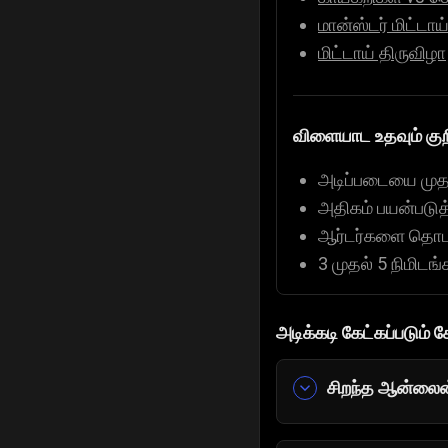
மான்ஸ்டர் மிட்டாய
மிட்டாய் திருவிழா
விளையாட உதவும் குறி
அடிப்படையை முதலி
அதிகம் பயன்படுத்
ஆர்டர்களை தொடர்
3 முதல் 5 நிமிட
அடிக்கடி கேட்கப்படும் 
சிறந்த ஆன்லைன
சமையல்காரர் ம