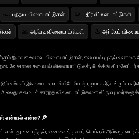
பந்தய விளையாட்டுகள்
புதிர் விளையாட்டுகள்
🏎️
🧩
ுகள்
அதிரடி விளையாட்டுகள்
ஆர்கேட் விளைய
⚔️
🕹️
ுகள்
பெண்கள் விளையாட்டுகள்
பழ விளையாட்
💄
🍇
்கும் இலவச உணவு விளையாட்டுகள், சமையல் முதல் உணவக 
ன. வேகமான சமையல் விளையாட்டுகள், பேக்கிங் சிமுலேட்டர்கள்
ாட்டு
ஜம்ப் கேம்கள்
நிற கேம்கள்
பயமுறுத
🤸
🎨
👻
ும் உங்கள் இணைய உலாவியிலேயே நேரடியாக இயங்கும். பதிவி
மேத் கேம்ஸ்
உணவு கேம்கள்
பறக்கும் கேம்ஸ
🧮
🍕
🚁
லது சமையல் சார்ந்த விளையாட்டுகளை விரும்புபவர்களுக்கு
ட்டுகள்
் என்றால் என்ன? 🍕
் என்பது சமைத்தல், உணவைத் தயார் செய்தல் அல்லது வாடிக