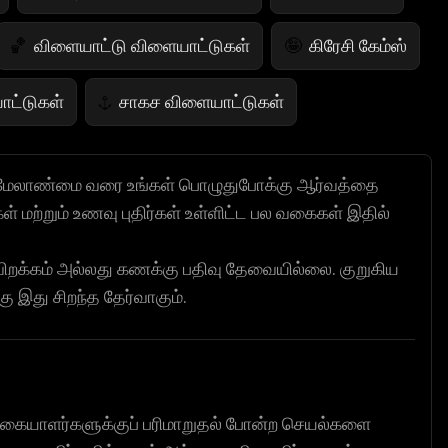
விளையாட்டு விளையாட்டுகள்
கிரேசி கேம்ஸ்
🏀
🤪
ாட்டுகள்
சாகச விளையாட்டுகள்
⚓
டுகள்
IQ விளையாட்டுகள்
💡
மேலாண்மை வரை உங்கள் பொழுதுபோக்கு ஆர்வத்தை
 மற்றும் உணவு புதிர்கள் உள்ளிட்ட பல வகைகள் இதில்
்தும் கேம்ஸ்
சீட்டு விளையாட்டுகள்
♠️
றக்கம் அல்லது கணக்கு பதிவு தேவையில்லை. குறுகிய
்
விலங்கு விளையாட்டுகள்
🐴
 இது சிறந்த தேர்வாகும்.
்கையாளர்களுக்குப் பரிமாறுதல் போன்ற செயல்களை