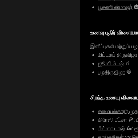
பூசணி ஸ்மாஷர்

உணவு புதிர் விளையாட
இனிப்புகள் மற்றும் 
மிட்டாய் திருவிழா
ஜூஸி டேஷ்
🧃
பழதிருவிழா
🍓
சிறந்த உணவு விளையா
சமையல்காரர் மு
கிரேஸி பீட்சா
🍕: 
பீஸ்ஸா டாஷ்
🛵: 
காய்கறிகள் vs செ