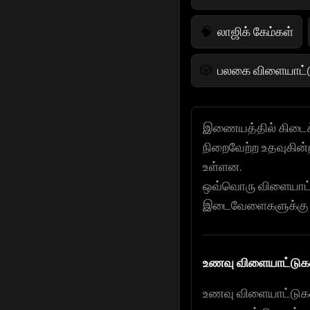
லாஜிக் கேம்கள்
🧠
பலகை விளையாட்ட
🎲
வியூக விளையாட்ட
♟️
இணையத்தில் கிடைக
நிறைவேற்ற உதவுகின்ற
வாழ்க்கை விளைய
🌱
உள்ளன.
ஒவ்வொரு விளையாட்ட
போலிஸ் கேம்ஸ்
👮
இடைவேளைகளுக்கு அல்
கால்பந்து விளையா
⚽
உணவு விளையாட்டுகள
உணவு விளையாட்டுகள