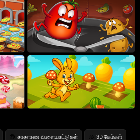
சாதாரண விளையாட்டுகள்
3D கேம்கள்
😎
🧊