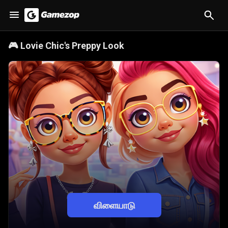
🎮
Lovie Chic's Preppy Look
விளையாடு