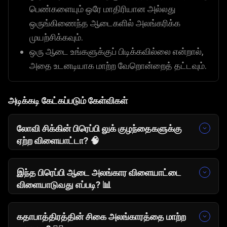
பெண்களையும் ஒரே மாதிரியான அல்லது
ஒருங்கிணைந்த ஆடைகளில் அலங்கரிக்க
முயற்சிக்கவும்.
ஒரு ஆடை உங்களுக்குப் பிடிக்கவில்லை என்றால்,
அதை உடனடியாக மாற்ற வேறொன்றைத் தட்டவும்.
அடிக்கடி கேட்கப்படும் கேள்விகள்
லோவி சிக்கின் பிரெப்பி லுக் குழந்தைகளுக்கு
ஏற்ற விளையாட்டா?
🧠
ஆம். இது ஒரு பாதுகாப்பான மற்றும் சாதாரண
ஃபேஷன் விளையாட்டு, இது வீரர்கள் தங்கள்
இந்த பிரெப்பி ஆடை அலங்கார விளையாட்டை
படைப்பாற்றல் மற்றும் தனிப்பட்ட பாணியை
விளையாடுவது எப்படி?
📊
வேடிக்கையான முறையில் ஆராய அனுமதிக்கிறது.
நீங்கள் ஒரு கதாபாத்திரத்தைத் தேர்ந்தெடுத்து,
முழுமையான மற்றும் தனிப்பயனாக்கப்பட்ட உடையை
கதாபாத்திரத்தின் சிகை அலங்காரத்தை மாற்ற
உருவாக்க வெவ்வேறு ஆடை மற்றும் துணை