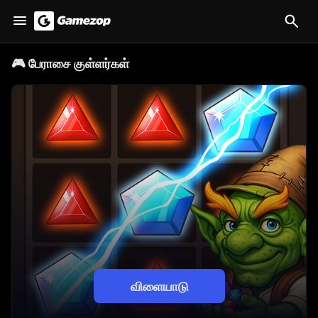
🎮
பேராசை குள்ளர்கள்
விளையாடு