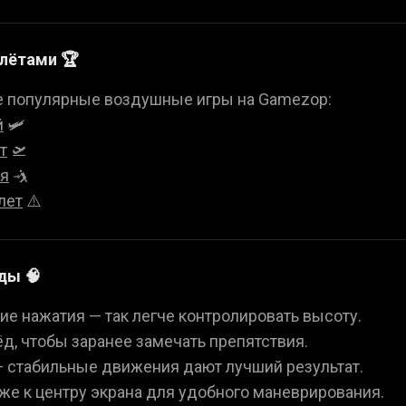
лётами 🏆
 популярные воздушные игры на Gamezop:
й
🛩️
т
🛫
я
🤺
лет
⚠️
ды 🧠
ие нажатия — так легче контролировать высоту.
д, чтобы заранее замечать препятствия.
— стабильные движения дают лучший результат.
е к центру экрана для удобного маневрирования.