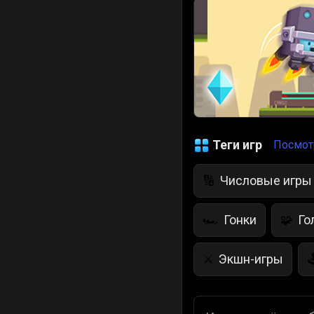
Теги игр
Посмот
Числовые игры
🔢
Гонки
Го
🏎️
🧩
Экшн-игры
⚔️

Фруктовые игр
🍇