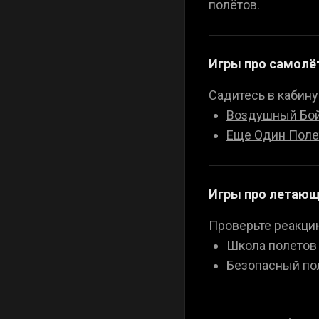
полётов.
Игры про самолёт
Садитесь в кабину
Воздушный Бо
Еще Один Поле
Игры про летающ
Проверьте реакци
Школа полетов
Безопасный по