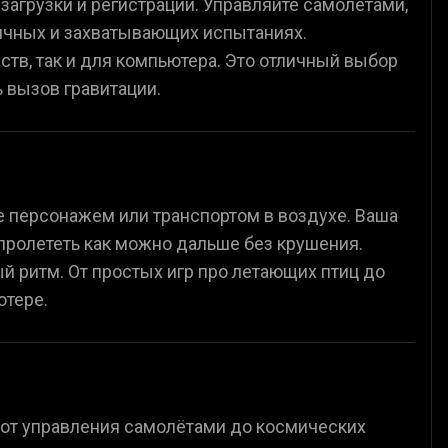
 загрузки и регистрации. Управляйте самолётами,
ичных и захватывающих испытаниях.
Математические игры
Игры про еду

🍕
ств, так и для компьютера. Это отличный выбор
ь вызов гравитации.
е персонажем или транспортом в воздухе. Ваша
 пролететь как можно дальше без крушения.
й ритм. От простых игр про летающих птиц до
ютере.
 от управления самолётами до космических