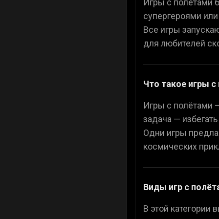
Игры с полётами б
супергероями или
Страшные игры
👻
Все игры запускаю
для любителей ско
Игры с полётам
🚁
Что такое игры с
Игры с полётами —
задача — избегать
Одни игры предла
космических прик
Виды игр с полёт
В этой категории