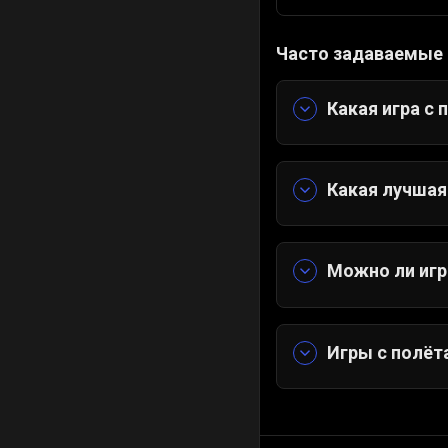
Часто задаваемые
Какая игра с 
Еще Один Пол
сражений под
Какая лучшая
Воздушный Б
сражениями.
Можно ли игр
Да, вы можете
реакции и точн
Игры с полёт
Да, все игры 