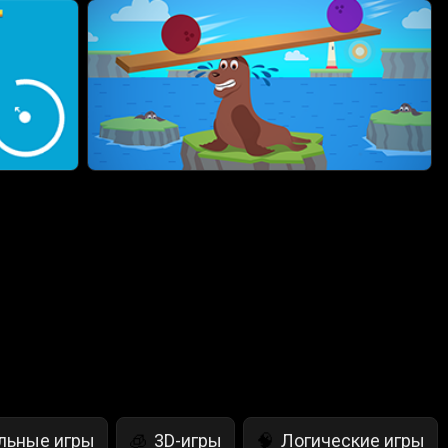
льные игры
3D-игры
Логические игры
🧊
🧠