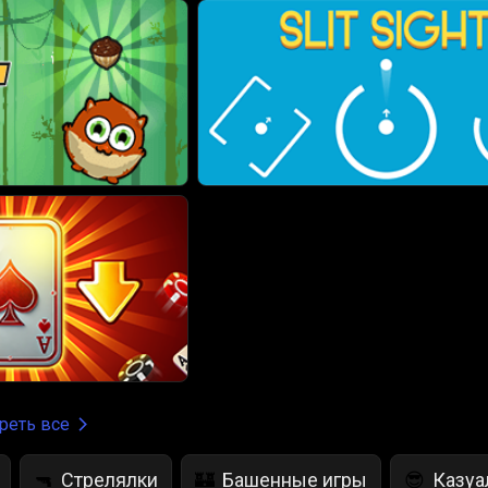
реть все
Стрелялки
Башенные игры
Казуа
🔫
🏰
😎