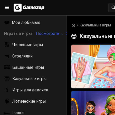
❤️
Мои любимые
Казуальные игры
Играть в игры
Посмотреть все
Казуальные 
😎
🔢
Числовые игры
🔫
Стрелялки
🏰
Башенные игры
😎
Казуальные игры
💄
Игры для девочек
🧠
Логические игры
🏎️
Гонки