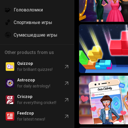
🧩
Головоломки
🏀
Спортивные игры
🤪
Сумасшедшие игры
Other products from us
Quizzop
for brilliant quizzes!
Astrozop
for daily astrology!
Criczop
for everything cricket!
Feedzop
for latest news!