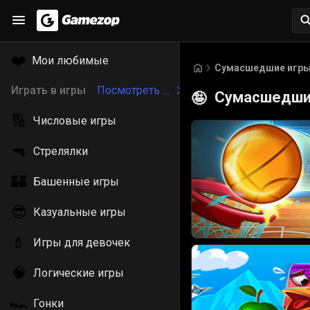
❤️
Мои любимые
Сумасшедшие игр
Играть в игры
Посмотреть все
Сумасшедши
🤪
🔢
Числовые игры
🔫
Стрелялки
🏰
Башенные игры
😎
Казуальные игры
💄
Игры для девочек
🧠
Логические игры
🏎️
Гонки