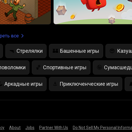
реть все
Стрелялки
Башенные игры
Казуа
🔫
🏰
😎
ловоломки
Спортивные игры
Сумасшедш
🏀
🤪
Аркадные игры
Приключенческие игры
️
⚓
♟
ы
игры IQ
Игры-симуляторы жизни
💡
🌱
🤸
Карточные игры
Полицейские игры
♠️
👮

icy
About
Jobs
Partner With Us
Do Not Sell My Personal Inform