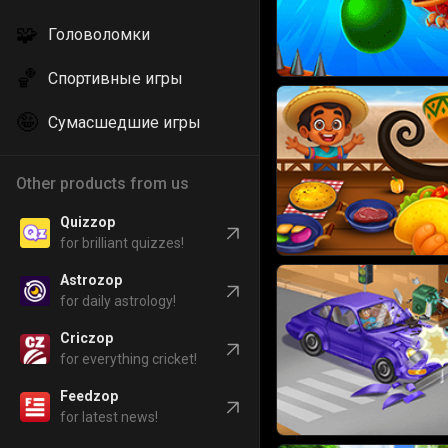
🧩
Головоломки
🏀
Спортивные игры
🤪
Сумасшедшие игры
Other products from us
Quizzop
for brilliant quizzes!
Astrozop
for daily astrology!
Criczop
for everything cricket!
Feedzop
for latest news!