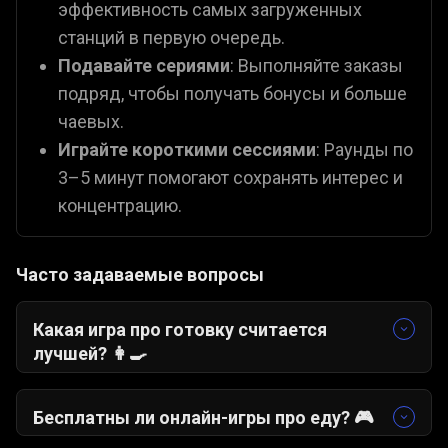
эффективность самых загруженных
станций в первую очередь.
Подавайте сериями
: Выполняйте заказы
подряд, чтобы получать бонусы и больше
чаевых.
Играйте короткими сессиями
: Раунды по
3–5 минут помогают сохранять интерес и
концентрацию.
Часто задаваемые вопросы
Какая игра про готовку считается
лучшей? 👩‍🍳
Кулинарный магнат
— отличный выбор для
тех, кто любит управлять кухней и улучшать
Бесплатны ли онлайн-игры про еду? 🎮
оборудование. Для более быстрого темпа
Да. Все игры про еду на Gamezop полностью