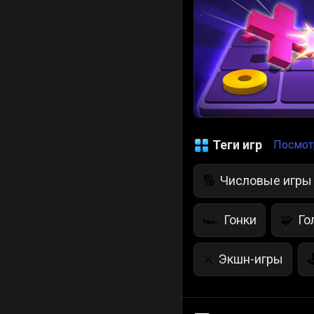
Теги игр
Посмот
Числовые игры
🔢
Гонки
Го
🏎️
🧩
Экшн-игры
⚔️

Фруктовые игр
🍇