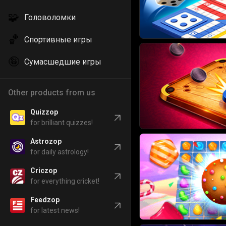
🧩
Головоломки
🏀
Спортивные игры
🤪
Сумасшедшие игры
Other products from us
Quizzop
for brilliant quizzes!
Astrozop
for daily astrology!
Criczop
for everything cricket!
Feedzop
for latest news!