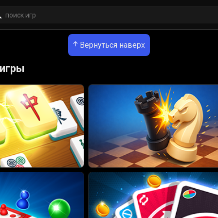
Вернуться наверх
 игры