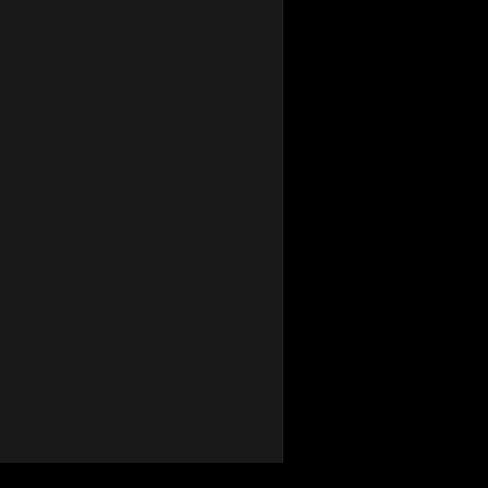
Игры про еду
🍕