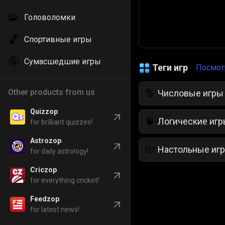
🧩
Головоломки
🏀
Спортивные игры
🤪
Сумасшедшие игры
Теги игр
Посмот
Other products from us
Числовые игры
🔢
Quizzop
Логические иг
🧠
for brilliant quizzes!
Astrozop
Настольные иг
🎲
for daily astrology!
Criczop
Игры для дево
💄
for everything cricket!
Feedzop
Цветные игры
🎨
for latest news!