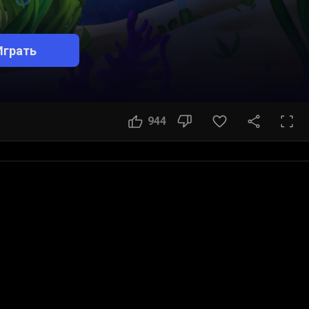
Играть
944