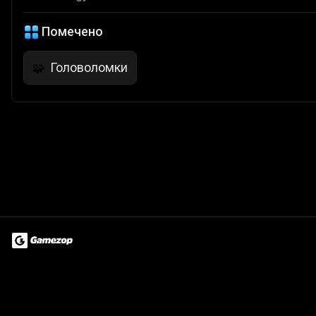
Помечено
Головоломки
🧩
Terms of Use
Privacy Policy
About
Jobs
Partner With Us
Do
© 2026 Advergame Technologies Pvt. Ltd. ("ATPL"). Gamezop ® & Qu