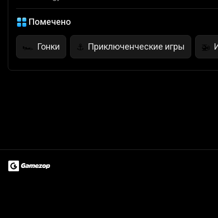
Помечено
Гонки
Приключенческие игры
🏎️
⚓
🚁
Terms of Use
Privacy Policy
About
Jobs
Partner With Us
Do
© 2026 Advergame Technologies Pvt. Ltd. ("ATPL"). Gamezop ® & Qu