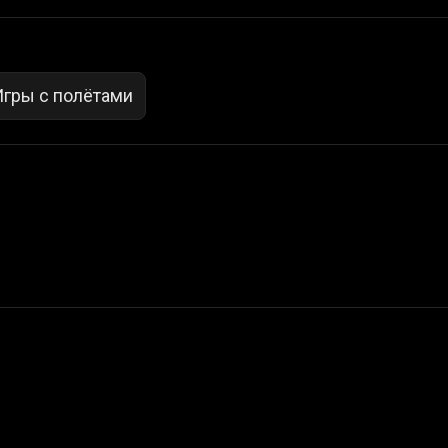
Игры с полётами
 Not Sell My Personal Information
izzop ® are registered trademarks of ATPL.